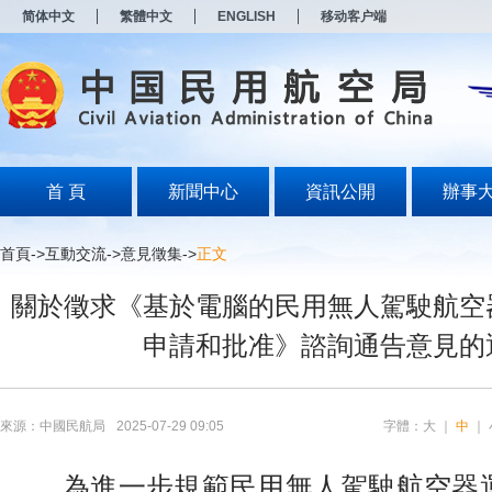
新
简体中文
繁體中文
ENGLISH
移动客户端
窗
口
打
开
无
障
碍
说
明
首 頁
新聞中心
資訊公開
辦事
页
面,
按
首頁
->
互動交流
->
意見徵集
->
正文
Alt
加
關於徵求《基於電腦的民用無人駕駛航空
波
浪
申請和批准》諮詢通告意見的
键
打
开
导
盲
來源：中國民航局
2025-07-29 09:05
字體：
大
｜
中
｜
模
式
為進一步規範民用無人駕駛航空器