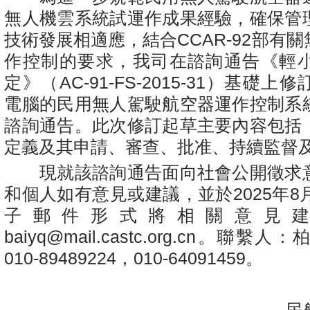
無人機雲系統試運作成果經驗，確保管
技術發展相適應，結合CCAR-92部有
作控制的要求，我司在諮詢通告《輕
定》（AC-91-FS-2015-31）基礎
電腦的民用無人駕駛航空器運作控制系
諮詢通告。此次修訂起草主要內容包括
定義及其申請、審查、批准、持續監督
現就該諮詢通告面向社會公開徵求
和個人如有意見或建議，並於2025年8
子郵件形式將相關意見
baiyq@mail.castc.org.cn
。聯繫人：
010-89489224，010-64091459。