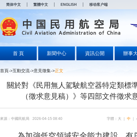
新
简体中文
繁體中文
ENGLISH
移动客户端
窗
口
打
开
无
障
碍
说
明
首 頁
新聞中心
資訊公開
辦事
页
面,
按
首頁
->
互動交流
->
意見徵集
->
正文
Alt
加
關於對《民用無人駕駛航空器特定類標
波
浪
（徵求意見稿）》等四部文件徵求
键
打
开
导
盲
來源：中國民航局
2026-04-15 08:40
字體：
大
｜
中
｜
模
式
為加強低空領域安全能力建設，有