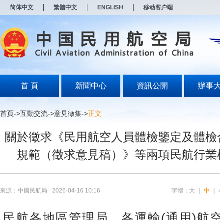
新
简体中文
繁體中文
ENGLISH
移动客户端
窗
口
打
开
无
障
碍
说
明
首 頁
新聞中心
資訊公開
辦事
页
面,
按
首頁
->
互動交流
->
意見徵集
->
正文
Alt
加
關於徵求《民用航空人員體檢鑒定及體檢
波
浪
規範（徵求意見稿）》等兩項民航行業
键
打
开
导
盲
來源：中國民航局
2026-04-16 10:16
字體：
大
｜
中
｜
模
式
民航各地區管理局，各運輸(通用)航