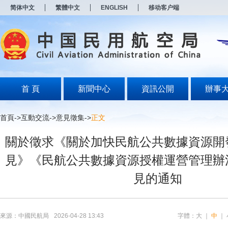
新
简体中文
繁體中文
ENGLISH
移动客户端
窗
口
打
开
无
障
碍
说
明
首 頁
新聞中心
資訊公開
辦事
页
面,
按
首頁
->
互動交流
->
意見徵集
->
正文
Alt
加
關於徵求《關於加快民航公共數據資源開
波
浪
見》《民航公共數據資源授權運營管理辦
键
打
見的通知
开
导
盲
模
式
來源：中國民航局
2026-04-28 13:43
字體：
大
｜
中
｜