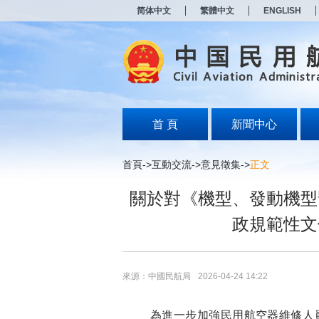
新
简体中文
繁體中文
ENGLISH
窗
口
打
开
无
障
碍
说
明
首 頁
新聞中心
页
面,
按
首頁
->
互動交流
->
意見徵集
->
正文
Alt
加
關於對《機型、發動機型
波
浪
政規範性文
键
打
开
导
盲
來源：中國民航局
2026-04-24 14:22
模
式
為進一步加強民用航空器維修人員