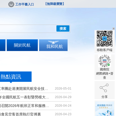
【無障礙瀏覽】
工作平臺入口
搜索
關於民航
我和民航
移動客戶端
國務院
網際網路+督
熱點資訊
查
胡振江率團赴港澳開展民航安全技術交流
2026-05-01
2026年全國民航五一表彰暨勞模大講堂...
分享
2026-04-29
民航局召開2026年航班正常和服務品質...
2026-04-24
勇會見空客首席執行官傅裏
2026-04-23