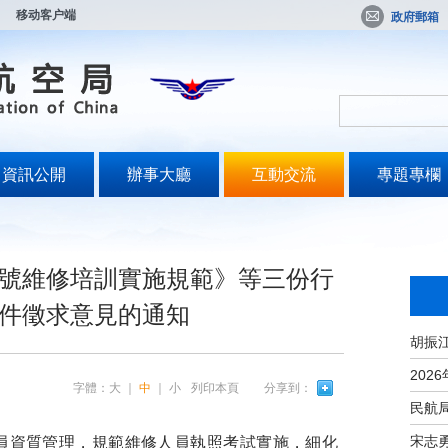
移动客户端
政府郵箱
資訊公開
辦事大廳
互動交流
專題專欄
號維修培訓實施規範》等三份行
件徵求意見的通知
字體：
大
｜
中
｜
小
列印本頁
分享到：
宋志
資質管理，規範維修人員執照考試實施，細化