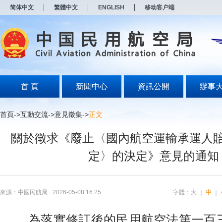
新
简体中文
繁體中文
ENGLISH
移动客户端
窗
口
打
开
无
障
碍
说
明
首 頁
新聞中心
資訊公開
辦事
页
面,
按
首頁
->
互動交流
->
意見徵集
->
正文
Alt
加
關於徵求《廢止〈國內航空運輸承運人
波
浪
定〉的決定》意見的通知
键
打
开
导
盲
來源：中國民航局
2026-05-08 16:25
字體：
大
｜
中
｜
模
式
為落實修訂後的民用航空法第一百