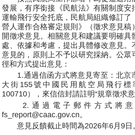
發展，有序銜接《民航法》有關制度安
運輸飛行安全托底，民航局組織修訂了
營人運作合格審定規則》（徵求意見稿
開徵求意見。相關意見和建議要明確具
處、依據和考慮，提出具體修改意見。
意見的，原則上不予以研究採納。公眾
徑和方式提出意見：
1.通過信函方式將意見寄至：北京
大街155號中國民用航空局飛行
100710），來信信封請註明“規章徵求
2.通過電子郵件方式將意
fs_report@caac.gov.cn。
意見反饋截止時間為2026年6月9日