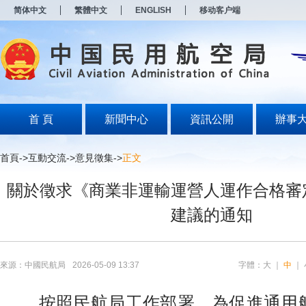
新
简体中文
繁體中文
ENGLISH
移动客户端
窗
口
打
开
无
障
碍
说
明
首 頁
新聞中心
資訊公開
辦事
页
面,
按
首頁
->
互動交流
->
意見徵集
->
正文
Alt
加
關於徵求《商業非運輸運營人運作合格審
波
浪
建議的通知
键
打
开
导
盲
來源：中國民航局
2026-05-09 13:37
字體：
大
｜
中
｜
模
式
按照民航局工作部署，為促進通用