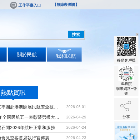
【無障礙瀏覽】
工作平臺入口
搜索
關於民航
我和民航
移動客戶端
國務院
網際網路+督
熱點資訊
查
胡振江率團赴港澳開展民航安全技術交流
2026-05-01
2026年全國民航五一表彰暨勞模大講堂...
分享
2026-04-29
民航局召開2026年航班正常和服務品質...
2026-04-24
勇會見空客首席執行官傅裏
2026-04-23