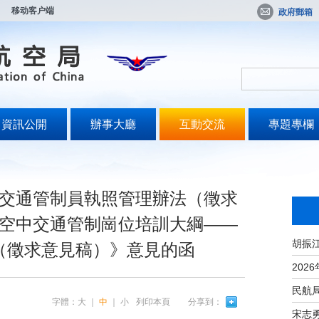
移动客户端
政府郵箱
資訊公開
辦事大廳
互動交流
專題專欄
交通管制員執照管理辦法（徵求
空中交通管制崗位培訓大綱——
（徵求意見稿）》意見的函
字體：
大
｜
中
｜
小
列印本頁
分享到：
宋志