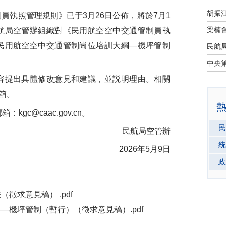
執照管理規則》已于3月26日公佈，將於7月1
航局空管辦組織對《民用航空空中交通管制員執
民用航空空中交通管制崗位培訓大綱—機坪管制
。
提出具體修改意見和建議，並説明理由。相關
箱。
郵箱：
kgc@caac.gov.cn
。
民
民航局空管辦
統
2026年5月9日
政
徵求意見稿） .pdf
機坪管制（暫行）（徵求意見稿）.pdf