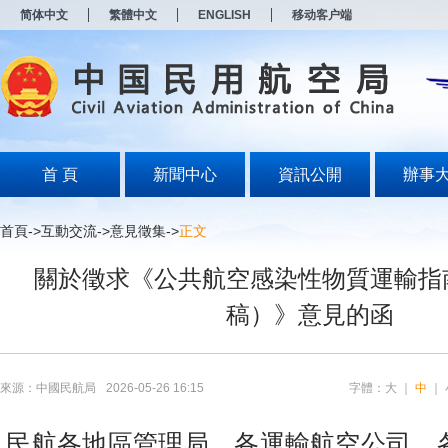
新
简体中文
繁體中文
ENGLISH
移动客户端
窗
口
打
开
无
障
碍
说
明
首 頁
新聞中心
資訊公開
辦事
页
面,
按
首頁
->
互動交流
->
意見徵集
->
正文
Alt
加
關於徵求《公共航空感染性物質運輸指
波
浪
稿）》意見的函
键
打
开
导
盲
來源：中國民航局
2026-05-26 16:15
字體：
大
｜
中
｜
模
式
民航各地區管理局，各運輸航空公司、