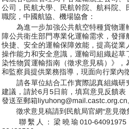
公司，民航大學、民航幹院、航科院、
職院，中國航協、機場協會：
為進一步加強公共航空特種貨物運
障公共衛生部門專業化運輸需求，發揮
快捷、安全的運輸保障效能，提高從業
操作能力和安全意識，運輸司組織起草
染性物質運輸指南（徵求意見稿）》，
和監察員提供業務指導，現面向行業內
請各單位結合工作實際認真組織研
建議，請於6月5日前，填寫意見反饋表
發送至郵箱liyuhong@mail.castc.org.c
徵求意見稿請到民航局官網“意見徵集
聯繫人：梁曉瑜010-64091975