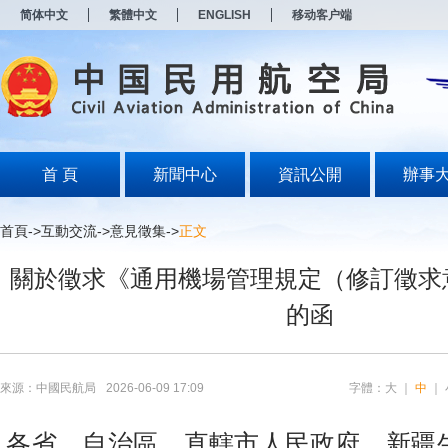
新
简体中文
繁體中文
ENGLISH
移动客户端
窗
口
打
开
无
障
碍
说
明
首 頁
新聞中心
資訊公開
辦事
页
面,
按
首頁
->
互動交流
->
意見徵集
->
正文
Alt
加
關於徵求《通用機場管理規定（修訂徵求
波
浪
的函
键
打
开
导
盲
來源：中國民航局
2026-06-09 17:09
字體：
大
｜
中
｜
模
式
各省、自治區、直轄市人民政府、新疆