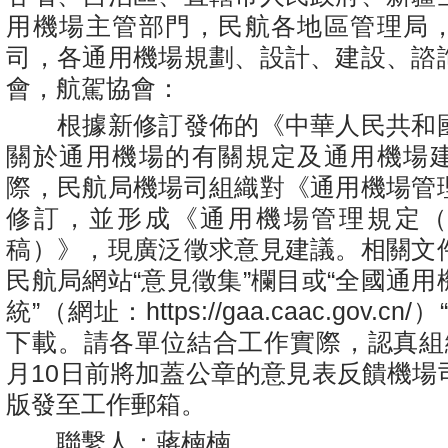
用機場主管部門，民航各地區管理局
司，各通用機場規劃、設計、建設、諮
會，航駕協會：
根據新修訂發佈的《中華人民共和
關於通用機場的有關規定及通用機場
際，民航局機場司組織對《通用機場管
修訂，並形成《通用機場管理規定
稿）》，現廣泛徵求意見建議。相關文
民航局網站“意見徵集”欄目或“全國通
統”（網址：
https://gaa.caac.gov.cn/
）
下載。請各單位結合工作實際，認真組
月10日前將加蓋公章的意見表反饋機場
版發至工作郵箱。
聯繫人：蔣楠楠