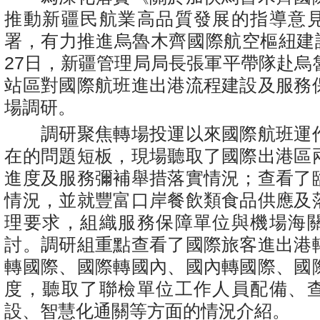
推動新疆民航業高品質發展的指導意
署，有力推進烏魯木齊國際航空樞紐建設
27日，新疆管理局局長張軍平帶隊赴烏
站區對國際航班進出港流程建設及服務
場調研。
調研聚焦轉場投運以來國際航班運
在的問題短板，現場聽取了國際出港區
進度及服務彌補舉措落實情況；查看了
情況，並就豐富口岸餐飲類食品供應及
理要求，組織服務保障單位與機場海
討。調研組重點查看了國際旅客進出港
轉國際、國際轉國內、國內轉國際、國
度，聽取了聯檢單位工作人員配備、
設、智慧化通關等方面的情況介紹。