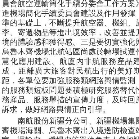
員會航空運輸簡化手續分委會工作方案
進機場簡化手續委員會建設及作用發揮
準的基礎上，不斷提升航空器、機組、
李、寄遞物品等進出境效率，改善並提
境的體驗感和獲得感。三是要切實強化
烏魯木齊機場北航站區尚處於轉場試運
慧化應用建設、航廈內非航服務産品
成，距離廣大旅客對民航出行的美好
距，各單位要加強服務類網路輿情監測
的服務類短板問題要積極研究服務替代
務産品、服務舉措的宣傳力度，及時回
訴求，做好網路輿情正向引導。
南航股份新疆分公司、新疆機場集
齊機場海關、烏魯木齊出入境邊防檢查