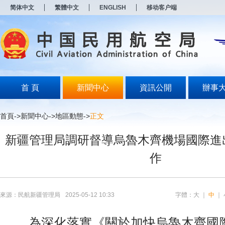
新
简体中文
繁體中文
ENGLISH
移动客户端
窗
口
打
开
无
障
碍
说
明
首 頁
新聞中心
資訊公開
辦事
页
面,
按
首頁
->
新聞中心
->
地區動態
->
正文
Alt
加
新疆管理局調研督導烏魯木齊機場國際進
波
浪
作
键
打
开
导
盲
來源：民航新疆管理局
2025-05-12 10:33
字體：
大
｜
中
｜
模
式
為深化落實《關於加快烏魯木齊國