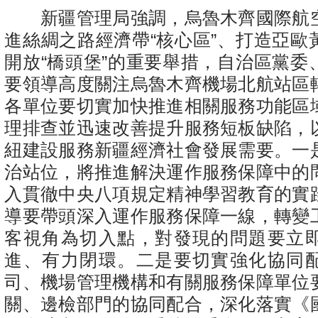
新疆管理局強調，烏魯木齊國際航
進絲綢之路經濟帶“核心區”、打造亞歐
開放“橋頭堡”的重要舉措，自治區黨委
要領導高度關注烏魯木齊機場北航站區
各單位要切實加快推進相關服務功能區
理排查並迅速改善提升服務短板缺陷，
紐建設服務新疆經濟社會發展需要。一
治站位，將推進解決運作服務保障中的
入貫徹中央八項規定精神學習教育的實
導要帶頭深入運作服務保障一線，轉變
客視角為切入點，對發現的問題要立
進、有力閉環。二是要切實強化協同
司、機場管理機構和有關服務保障單位
關、邊檢部門的協同配合，深化落實《