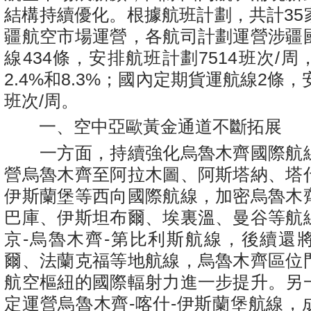
結構持續優化。根據航班計劃，共計35
疆航空市場運營，各航司計劃運營涉疆
線434條，安排航班計劃7514班次/
2.4%和8.3%；國內定期貨運航線2條，
班次/周。
一、空中亞歐黃金通道不斷拓展
一方面，持續強化烏魯木齊國際航
營烏魯木齊至阿拉木圖、阿斯塔納、塔
伊斯蘭堡等西向國際航線，加密烏魯木
巴庫、伊斯坦布爾、埃裏溫、曼谷等航
京-烏魯木齊-第比利斯航線，後續還
爾、法蘭克福等地航線，烏魯木齊區位
航空樞紐的國際輻射力進一步提升。另
定運營烏魯木齊-喀什-伊斯蘭堡航線，