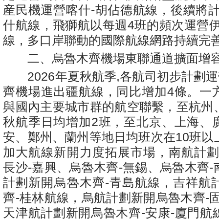
産民機運營喀什-胡佔德航線，後續將計
什航線，飛獅航以每週4班的頻次運營伊
線，多口岸聯動的國際航線網路持續完
二、烏魯木齊機場東聯通道擴面增
2026年夏秋航季,各航司初步計劃運
齊機場進出疆航線，同比增加4條。一
與國內主要城市群的航空聯繫，至杭州
秋航季日均增加2班，至北京、上海、
安、鄭州、蘭州等地日均班次在10班以
加大航線新開力度拓展市場，南航計劃
長沙-嘉興、烏魯木齊-無錫、烏魯木齊
計劃新開烏魯木齊-青島航線，吉祥航
齊-桂林航線，烏航計劃新開烏魯木齊-
天津航計劃新開烏魯木齊-安康-廈門航