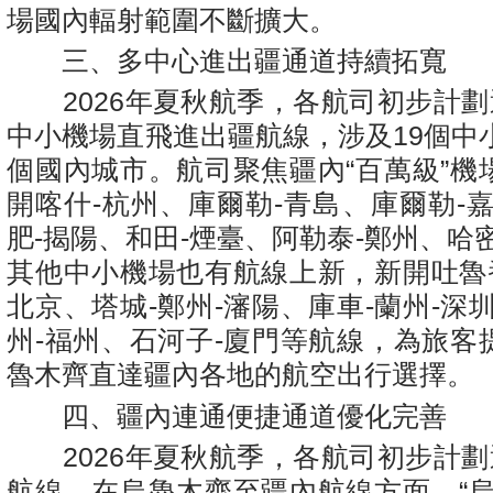
場國內輻射範圍不斷擴大。
三、多中心進出疆通道持續拓寬
2026年夏秋航季，各航司初步計劃運
中小機場直飛進出疆航線，涉及19個中
個國內城市。航司聚焦疆內“百萬級”機
開喀什-杭州、庫爾勒-青島、庫爾勒-
肥-揭陽、和田-煙臺、阿勒泰-鄭州、哈
其他中小機場也有航線上新，新開吐魯番
北京、塔城-鄭州-瀋陽、庫車-蘭州-深
州-福州、石河子-廈門等航線，為旅客
魯木齊直達疆內各地的航空出行選擇。
四、疆內連通便捷通道優化完善
2026年夏秋航季，各航司初步計劃運
航線。在烏魯木齊至疆內航線方面，“烏