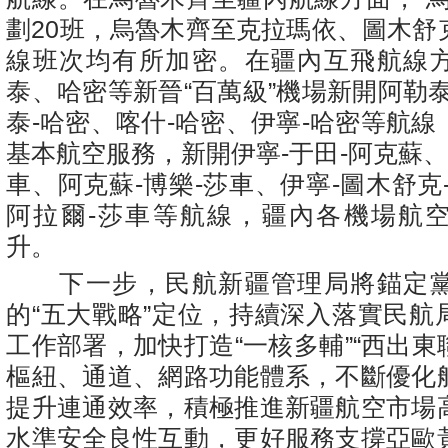
劃20班，烏魯木齊至克拉瑪依、圖木舒
線班次均有所加密。在疆內互飛航線
泰、哈密等新晉“百萬級”機場新開阿勒
泰-哈密、喀什-哈密、伊寧-哈密等航
基本航空服務，新開伊寧-于田-阿克蘇、
車、阿克蘇-博樂-莎車、伊寧-圖木舒克
阿拉爾-莎車等航線，疆內各機場航
升。
下一步，民航新疆管理局將錨定黨
的“五大戰略”定位，持續深入落實民航
工作部署，加快打造“一核多輔”“西出東聯
樞紐、通道、網路功能體系，不斷優化
提升連通效率，積極推進新疆航空市場
水準安全良性互動，更好服務支撐亞歐