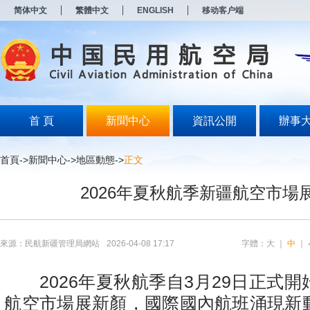
新
简体中文
繁體中文
ENGLISH
移动客户端
窗
口
打
开
无
障
碍
说
明
首 頁
新聞中心
資訊公開
辦事
页
面,
按
首頁
->
新聞中心
->
地區動態
->
正文
Alt
加
2026年夏秋航季新疆航空市場
波
浪
键
打
开
來源：民航新疆管理局網站
2026-04-08 17:17
字體：
大
｜
中
｜
导
盲
模
2026年夏秋航季自3月29日正式開
式
航空市場展新顏，國際國內航班涌現新