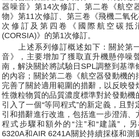
器噪音》第
14
次修訂、第二卷《航空
物》第
11
次修訂、第三卷《飛機二氧化
次修訂及第四卷《國際航空碳抵
(CORSIA)
》的第
1
次修訂。
上述系列修訂概述如下：關於第
音》，主要增加了獲取直升機懸停噪
南，解決關於將試驗日
SPL
調整到基準
的內容；關於第二卷《航空器發動機的
完善了關於適用範圍的措辭，以反映發
性微粒物質的品質濃度標準對於發動機
引入了一個“等同程式”的新定義，且對
引和措辭進行改進，包括進一步澄清、
程式步驟和額外的“注”和“建議”，
6320A
和
AIR 6241A
關於持續採樣和測