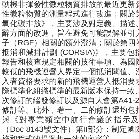
動機非揮發性微粒物質排放的最近更新
性微粒物質的測量程式進行改進；關於
氧化碳排放》，主要涉及對定義、描述
辭方面的改進，旨在避免可能誤解並引
子（
RGF
）相關的額外澄清；關於第四
抵消和減排計劃
(CORSIA)
》，主要包
報告和核查規定相關的技術事項、為國
較低的飛機運營人界定一個抵消閾值、
入者資格要求的新的飛機運營人抵消要
際標準化組織標準的最新版本保持一致
次修訂的繼發修訂以及源自大會第
A41-
修訂等。此外，卷一、二的修訂還均包
與《對專業類空中航行會議的指示
（
Doc 8143
號文件）第
II
部分：制定國
施和程式的提案相一致的內容等。