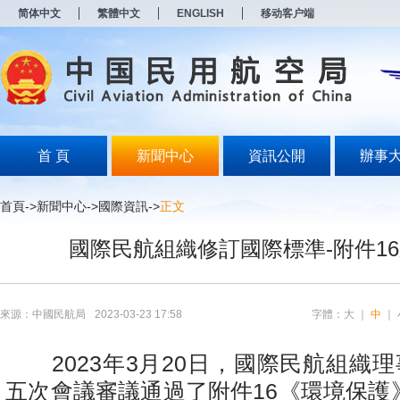
新
简体中文
繁體中文
ENGLISH
移动客户端
窗
口
打
开
无
障
碍
说
明
首 頁
新聞中心
資訊公開
辦事
页
面,
按
首頁
->
新聞中心
->
國際資訊
->
正文
Alt
加
國際民航組織修訂國際標準-附件1
波
浪
键
打
开
來源：中國民航局
2023-03-23 17:58
字體：
大
｜
中
｜
导
盲
模
2023
年
3
月
20
日，國際民航組織理
式
五次會議審議通過了附件
16
《環境保護