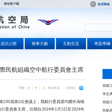
移动客户端
政府郵箱
資訊公開
辦事大廳
互動交流
專題專欄
際民航組織空中航行委員會主席
字體：
大
｜
中
｜
小
列印本頁
分享到：
宋志
230屆第2次會議上，我航行委員梁均榮作為唯
委員會主席，任期自2024年1月1日至2024年
民航