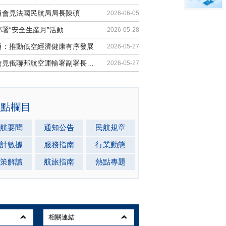
勇會見法國民航局局長陳碩
2026-06-05
署“安全生産月”活動
2026-05-28
勇：推動低空經濟健康有序發展
2026-05-27
馬兵會見俄聯邦航空運輸署副署長安德...
2026-05-27
熱點欄目
航要聞
通知公告
民航規章
計數據
服務指南
行業動態
策解讀
航旅指南
熱點專題