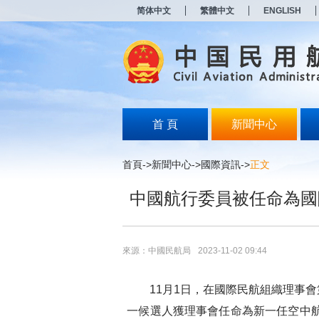
新
简体中文
繁體中文
ENGLISH
窗
口
打
开
无
障
碍
说
明
首 頁
新聞中心
页
面,
按
首頁
->
新聞中心
->
國際資訊
->
正文
Alt
加
中國航行委員被任命為國
波
浪
键
打
开
來源：中國民航局
2023-11-02 09:44
导
盲
模
11月1日，在國際民航組織理事會第
式
一候選人獲理事會任命為新一任空中航行