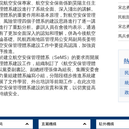
院航空安保專家、航空安全保衛係劉昊陽主任主
宋志
理體系建設進行了系統全面、深入淺出的講解。
理體系的重要作用和基本原理，對航空安保管理
民航部
、風險管理四個子體系的建設思路進行了逐一講
宋志
進行了重點分析。參訓人員在會後均表示，通過
有了更加全面深入的認知和理解，併為今後航空
論基礎。民航西南地區管理局公安局副局長姜明
空安保管理體系建設工作中要提高認識，加強資
序推進。
建立航空安保管理體系（SeMS）的要求而開展
理體系建設工作，組織制訂了《航空安保管理體
了以黨委副書記、副總經理張偉為組長、集團安委會
民
力量組建體系編寫小組，分階段穩步推進系統建
展了文件學習、外出培訓等前期工作，在此次培
統
空安保管理體系建設的宣貫和落實，以切實提高
政
持續安全。