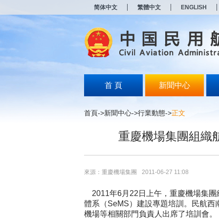
新
简体中文
繁體中文
ENGLISH
窗
口
打
开
无
障
碍
说
明
首 頁
新聞中心
页
面,
按
首頁
->
新聞中心
->
行業動態
->
正文
Alt
加
重慶機場集團組織
波
浪
键
打
开
來源：重慶機場集團
2011-06-27 11:08
导
盲
2011年6月22日上午，重慶機場集
模
體系（SeMS）建設專題培訓。民航
式
機場等相關部門負責人出席了培訓會。