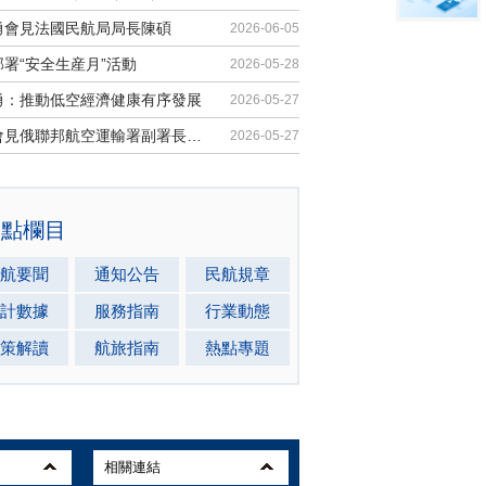
勇會見法國民航局局長陳碩
2026-06-05
署“安全生産月”活動
2026-05-28
勇：推動低空經濟健康有序發展
2026-05-27
馬兵會見俄聯邦航空運輸署副署長安德...
2026-05-27
熱點欄目
航要聞
通知公告
民航規章
計數據
服務指南
行業動態
策解讀
航旅指南
熱點專題