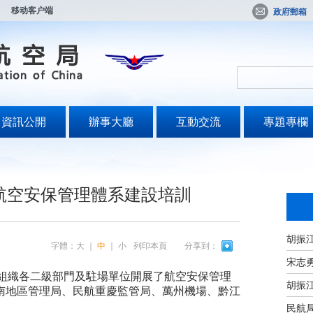
移动客户端
政府郵箱
資訊公開
辦事大廳
互動交流
專題專欄
航空安保管理體系建設培訓
字體：
大
｜
中
｜
小
列印本頁
分享到：
宋志
團組織各二級部門及駐場單位開展了航空安保管理
西南地區管理局、民航重慶監管局、萬州機場、黔江
民航