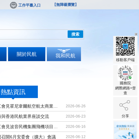
【無障礙瀏覽】
工作平臺入口
搜索
關於民航
我和民航
移動客戶端
國務院
網際網路+督
熱點資訊
查
胡振江會見霍尼韋爾航空航太商業售後...
2026-06-26
勇與香港民航業界座談交流
分享
2026-06-23
胡振江會見波音民機集團飛機項目與客...
2026-06-16
局召開6月安委會（擴大）會議
2026-06-12