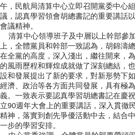
午，民航局清算中心立即召開黨委中心
議，認真學習領會胡總書記的重要講話
會議精神。
清算中心領導班子及中層以上幹部參加
上，全體黨員和幹部一致認為，胡錦濤
在全黨的高度，深入淺出，繼往開來，為
的風雨歷程和輝煌成就做了深刻總結，
設和發展提出了新的要求，對新形勢下
經濟、政治等各方面共同發展，具有極
義。一致表示要認真學習胡總書記在慶
立90週年大會上的重要講話，深入貫徹
精神，落實到創先爭優活動中去，結合
一步的學習安排。