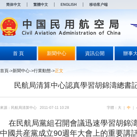
新
简体中文
繁體中文
ENGLISH
移动客户端
窗
口
打
开
无
障
碍
说
明
首 頁
新聞中心
資訊公開
辦事
页
面,
按
首頁
->
新聞中心
->
行業動態
->
正文
Alt
加
民航局清算中心認真學習胡錦濤總書
波
浪
键
打
开
來源：民航局清算中心
2011-07-11 10:28
字體：
大
｜
中
｜
导
盲
在民航局黨組召開會議迅速學習胡錦濤
模
式
中國共産黨成立90週年大會上的重要講話