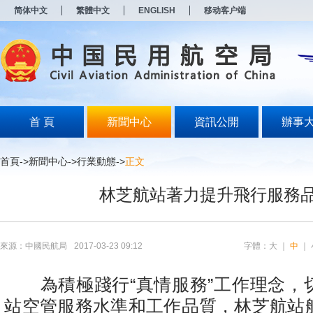
新
简体中文
繁體中文
ENGLISH
移动客户端
窗
口
打
开
无
障
碍
说
明
首 頁
新聞中心
資訊公開
辦事
页
面,
按
首頁
->
新聞中心
->
行業動態
->
正文
Alt
加
林芝航站著力提升飛行服務
波
浪
键
打
开
來源：中國民航局
2017-03-23 09:12
字體：
大
｜
中
｜
导
盲
模
為積極踐行“真情服務”工作理念，
式
站空管服務水準和工作品質，林芝航站