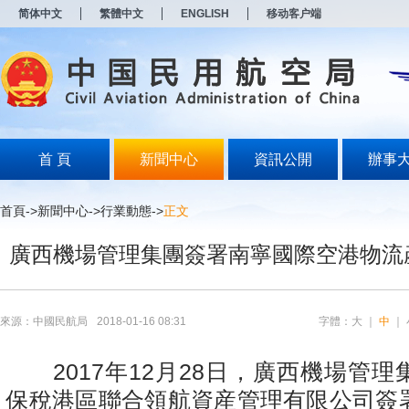
新
简体中文
繁體中文
ENGLISH
移动客户端
窗
口
打
开
无
障
碍
说
明
首 頁
新聞中心
資訊公開
辦事
页
面,
按
首頁
->
新聞中心
->
行業動態
->
正文
Alt
加
廣西機場管理集團簽署南寧國際空港物流
波
浪
键
打
开
來源：中國民航局
2018-01-16 08:31
字體：
大
｜
中
｜
导
盲
模
2017年12月28日，廣西機場管理
式
保稅港區聯合領航資産管理有限公司簽