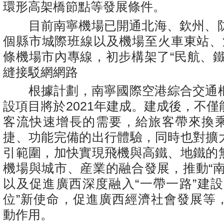
環形高架橋節點等發展條件。
目前南寧機場已開通北海、欽州、防
個縣市城際班線以及機場至火車東站、
條機場市內專線，初步構架了“民航、鐵
縫接駁網網路
根據計劃，南寧國際空港綜合交通樞
設項目將於2021年建成。建成後，不
客流快速增長的需要，給旅客帶來換
捷、功能完備的出行體驗，同時也對擴
引範圍，加快實現飛機與高鐵、地鐵的
機場與城市、産業的融合發展，推動“南
以及促進廣西深度融入“一帶一路”建設
位”新使命，促進廣西經濟社會發展等
動作用。