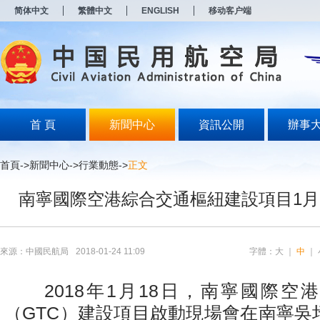
新
简体中文
繁體中文
ENGLISH
移动客户端
窗
口
打
开
无
障
碍
说
明
首 頁
新聞中心
資訊公開
辦事
页
面,
按
首頁
->
新聞中心
->
行業動態
->
正文
Alt
加
南寧國際空港綜合交通樞紐建設項目1月
波
浪
键
打
开
來源：中國民航局
2018-01-24 11:09
字體：
大
｜
中
｜
导
盲
模
2018年1月18日，南寧國際空
式
（GTC）建設項目啟動現場會在南寧吳