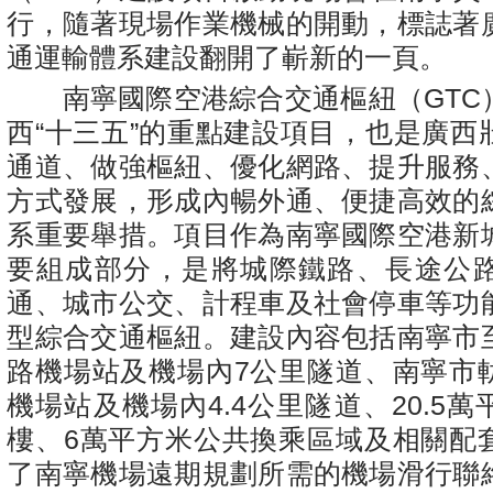
行，隨著現場作業機械的開動，標誌著
通運輸體系建設翻開了嶄新的一頁。
南寧國際空港綜合交通樞紐（GTC
西“十三五”的重點建設項目，也是廣西
通道、做強樞紐、優化網路、提升服務
方式發展，形成內暢外通、便捷高效的
系重要舉措。項目作為南寧國際空港新
要組成部分，是將城際鐵路、長途公
通、城市公交、計程車及社會停車等功
型綜合交通樞紐。建設內容包括南寧市
路機場站及機場內7公里隧道、南寧市
機場站及機場內4.4公里隧道、20.5
樓、6萬平方米公共換乘區域及相關配
了南寧機場遠期規劃所需的機場滑行聯