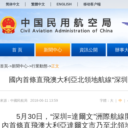
新
简体中文
繁體中文
ENGLISH
移动客户端
窗
口
打
开
无
障
碍
说
明
首 頁
新聞中心
資訊公開
辦事
页
面,
按
首頁
->
新聞中心
->
行業動態
->
正文
Alt
加
國內首條直飛澳大利亞北領地航線“深圳
波
浪
键
打
开
來源：中國民航局
2018-06-11 13:59
字體：
大
｜
中
｜
导
盲
模
5月30日，“深圳=達爾文”洲際航線
式
內首條直飛澳大利亞達爾文市乃至北領