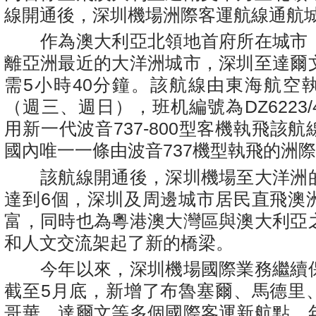
線開通後，深圳機場洲際客運航線通航城
作為澳大利亞北領地首府所在城市
離亞洲最近的大洋洲城市，深圳至達爾
需5小時40分鐘。該航線由東海航空
（週三、週日），班机編號為DZ6223
用新一代波音737-800型客機執飛該
國內唯一一條由波音737機型執飛的洲
該航線開通後，深圳機場至大洋洲
達到6個，深圳及周邊城市居民直飛澳
富，同時也為粵港澳大灣區與澳大利亞
和人文交流架起了新的橋梁。
今年以來，深圳機場國際業務繼續
截至5月底，新增了布魯塞爾、馬德里
哥華、達爾文等多個國際客運新航點，