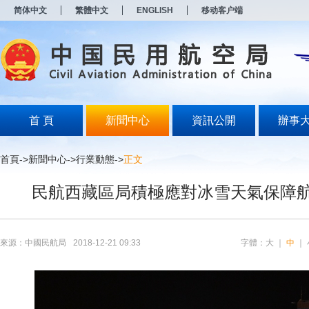
新
简体中文
繁體中文
ENGLISH
移动客户端
窗
口
打
开
无
障
碍
说
明
首 頁
新聞中心
資訊公開
辦事
页
面,
按
首頁
->
新聞中心
->
行業動態
->
正文
Alt
加
民航西藏區局積極應對冰雪天氣保障
波
浪
键
打
开
來源：中國民航局
2018-12-21 09:33
字體：
大
｜
中
｜
导
盲
模
式