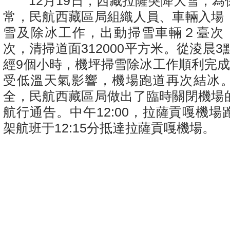
12
月
19
日，西藏拉薩突降大雪，為
常，民航西藏區局組織人員、車輛入場
雪及除冰工作，出動掃雪車輛２臺次
次，清掃道面
312000
平方米。從淩晨
3
經
9
個小時，機坪掃雪除冰工作順利完
受低溫天氣影響，機場跑道再次結冰
全，民航西藏區局做出了臨時關閉機場
航行通告。中午
12:00
，拉薩貢嘎機場
架航班于
12:15
分抵達拉薩貢嘎機場。