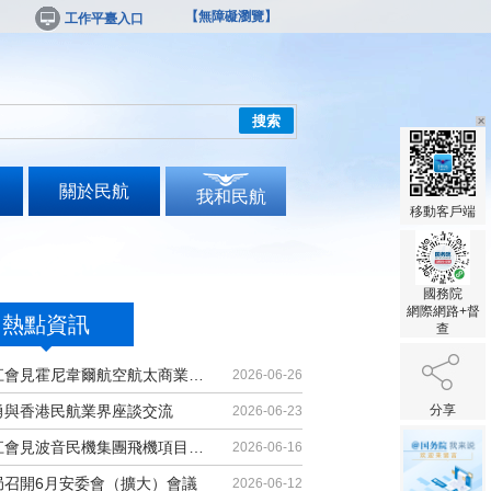
【無障礙瀏覽】
工作平臺入口
搜索
關於民航
我和民航
移動客戶端
國務院
網際網路+督
熱點資訊
查
胡振江會見霍尼韋爾航空航太商業售後...
2026-06-26
勇與香港民航業界座談交流
分享
2026-06-23
胡振江會見波音民機集團飛機項目與客...
2026-06-16
局召開6月安委會（擴大）會議
2026-06-12