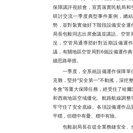
保障講評視頻會，宣貫落實民航局和
研討交流一季度典型事件案例，總
勢，並對紮實做好下階段設備安全運
局長包毅同志出席會議並講話。空管局
況，空管局通導部針對近期設備運
議，有關地區空管局對6個設備運作
續思路舉措。
一季度，全系統設備運作保障單位
克難，堅持“安全第一”不動搖，深挖整
冬會”等重大保障任務，經受住了哈
和西南地區空域優化、航路航線調整
牢守住了安全底線。各項設備運作品
平穩，但穩中有憂、穩中有險。
包毅副局長在從全業務鏈安全、全