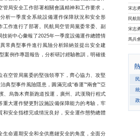
空管局安全工作部署相關會議精神和工作要求，
宋志
結分析一季度全系統設備運作保障狀況和安全形
民航部
作工作進行了部署。民航局空管局黨委常委、副
宋志
技術中心彙報了2025年一季度設備運作總體情
作異常典型事件進行風險分析歸納並提出安全建
典型案例作專題報告，分析研討經驗教訓，明確後
在空管局黨委的堅強領導下，齊心協力、攻堅
民
治典型事件風險隱患，圓滿完成“春運”“兩會”“亞
統
爾濱、烏魯木齊新跑道投運，廣州、武漢飛行程式
政
等重大運作變更對設施設備保障能力的考驗，牢
質和安全指標完成情況良好，安全運作態勢總體
生命週期安全和全供應鏈安全的角度，全面分