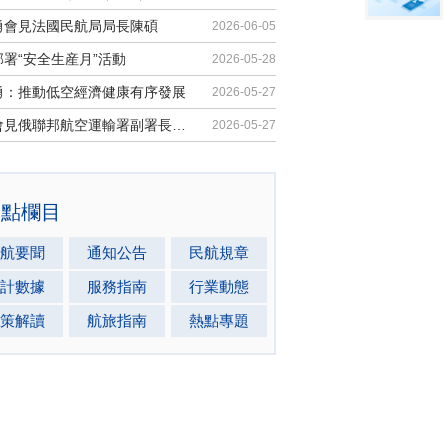
勇會見法國民航局局長陳碩
2026-06-05
署“安全生産月”活動
2026-05-28
勇：推動低空經濟健康有序發展
2026-05-27
馬兵會見俄聯邦航空運輸署副署長安德...
2026-05-27
熱點欄目
航要聞
通知公告
民航規章
計數據
服務指南
行業動態
策解讀
航旅指南
熱點專題