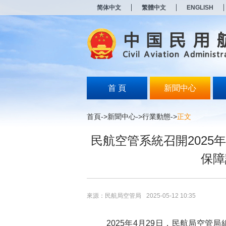
新
简体中文
繁體中文
ENGLISH
窗
口
打
开
无
障
碍
说
明
首 頁
新聞中心
页
面,
按
首頁
->
新聞中心
->
行業動態
->
正文
Alt
加
民航空管系統召開202
波
浪
保障
键
打
开
导
盲
來源：民航局空管局
2025-05-12 10:35
模
式
2025年4月29日，民航局空管局