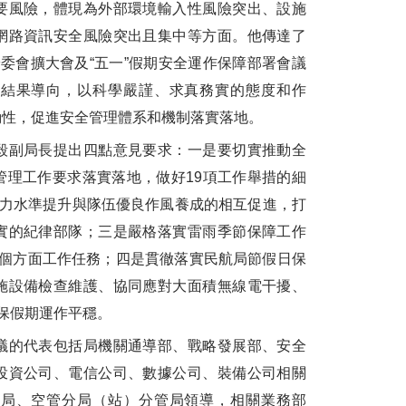
要風險，體現為外部環境輸入性風險突出、設施
網路資訊安全風險突出且集中等方面。他傳達了
委會擴大會及“五一”假期安全運作保障部署會議
和結果導向，以科學嚴謹、求真務實的態度和作
動性，促進安全管理體系和機制落實落地。
副局長提出四點意見要求：一是要切實推動全
管理工作要求落實落地，做好19項工作舉措的細
能力水準提升與隊伍優良作風養成的相互促進，打
實的紀律部隊；三是嚴格落實雷雨季節保障工作
5個方面工作任務；四是貫徹落實民航局節假日保
施設備檢查維護、協同應對大面積無線電干擾、
保假期運作平穩。
的代表包括局機關通導部、戰略發展部、安全
投資公司、電信公司、數據公司、裝備公司相關
管局、空管分局（站）分管局領導，相關業務部