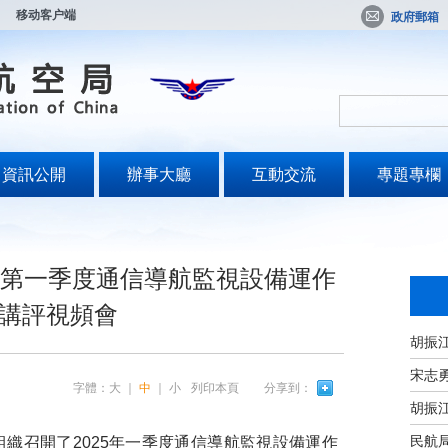
移动客户端
政府郵箱
資訊公開
辦事大廳
互動交流
專題專欄
5年第一季度通信導航監視設備運作
講評視頻會
宋志
字體：
大
｜
中
｜
小
列印本頁
分享到：
民航
組織召開了2025年一季度通信導航監視設備運作