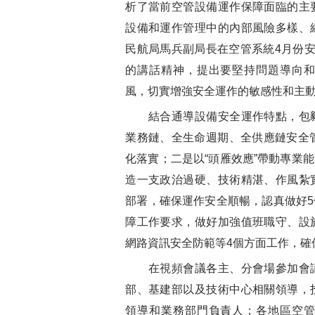
析了當前空管設備運作保障面臨的主
設備和運作管理中的內部風險多樣、
民航局馬兵副局長在空管系統4月份安
的講話精神，提出要堅持問題導向
風，切實增強安全運作的敏感性和主
結合通導設備安全運作特點，包毅
業務鏈、全生命週期、全供應鏈安全
化落實；二是以“頭雁效應”帶動專業
造一支政治過硬、技術精湛、作風紮
部署，確保運作安全順暢，認真做好
障工作要求，做好加強值班職守、設
網路資訊安全防範等4個方面工作，確
在視頻會議各主、分會場參加會議
部、基建部以及技術中心相關領導，
領導和業務部門負責人；各地區空