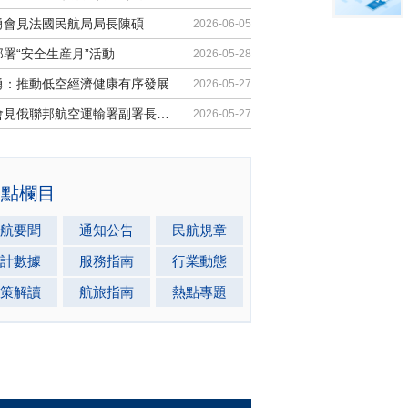
勇會見法國民航局局長陳碩
2026-06-05
署“安全生産月”活動
2026-05-28
勇：推動低空經濟健康有序發展
2026-05-27
馬兵會見俄聯邦航空運輸署副署長安德...
2026-05-27
熱點欄目
航要聞
通知公告
民航規章
計數據
服務指南
行業動態
策解讀
航旅指南
熱點專題