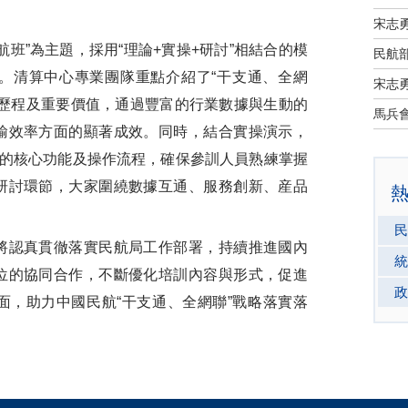
宋志
”為主題，採用“理論+實操+研討”相結合的模
民航部
。清算中心專業團隊重點介紹了“干支通、全網
宋志
展歷程及重要價值，通過豐富的行業數據與生動的
輸效率方面的顯著成效。同時，結合實操演示，
”的核心功能及操作流程，確保參訓人員熟練掌握
研討環節，大家圍繞數據互通、服務創新、産品
民
認真貫徹落實民航局工作部署，持續推進國內
統
位的協同合作，不斷優化培訓內容與形式，促進
政
面，助力中國民航“干支通、全網聯”戰略落實落