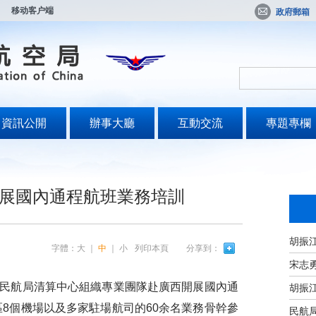
移动客户端
政府郵箱
資訊公開
辦事大廳
互動交流
專題專欄
展國內通程航班業務培訓
字體：
大
｜
中
｜
小
列印本頁
分享到：
宋志
民航局清算中心組織專業團隊赴廣西開展國內通
8個機場以及多家駐場航司的60余名業務骨幹參
民航