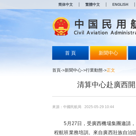
新
简体中文
繁體中文
ENGLISH
窗
口
打
开
无
障
碍
说
明
首 頁
新聞中心
页
面,
按
首頁
->
新聞中心
->
行業動態
->
正文
Alt
加
清算中心赴廣西開
波
浪
键
打
开
來源：中國民航局
2025-05-29 10:44
导
盲
模
5月27日，受廣西機場集團邀請，
式
程航班業務培訓。來自廣西壯族自治區