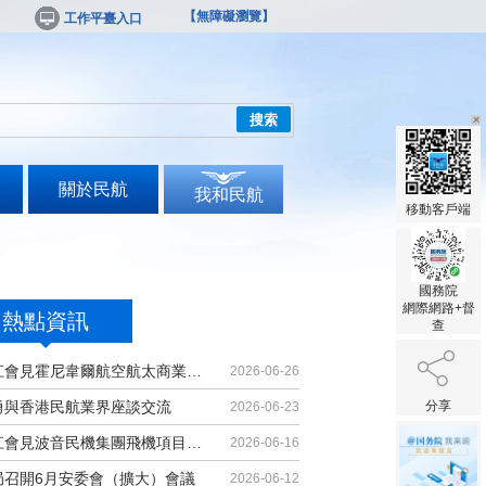
【無障礙瀏覽】
工作平臺入口
搜索
關於民航
我和民航
移動客戶端
國務院
網際網路+督
熱點資訊
查
胡振江會見霍尼韋爾航空航太商業售後...
2026-06-26
勇與香港民航業界座談交流
分享
2026-06-23
胡振江會見波音民機集團飛機項目與客...
2026-06-16
局召開6月安委會（擴大）會議
2026-06-12