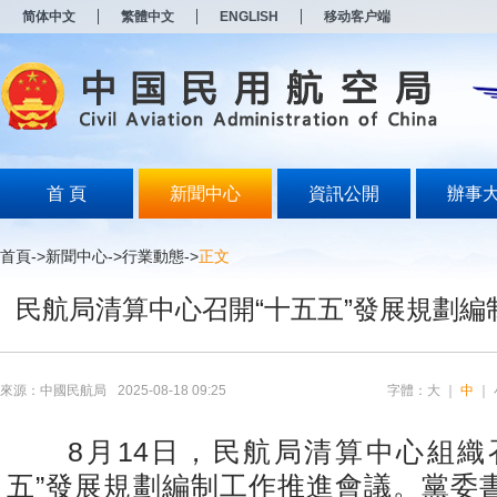
新
简体中文
繁體中文
ENGLISH
移动客户端
窗
口
打
开
无
障
碍
说
明
首 頁
新聞中心
資訊公開
辦事
页
面,
按
首頁
->
新聞中心
->
行業動態
->
正文
Alt
加
民航局清算中心召開“十五五”發展規劃編
波
浪
键
打
开
來源：中國民航局
2025-08-18 09:25
字體：
大
｜
中
｜
导
盲
模
8月14日，民航局清算中心組織
式
五”發展規劃編制工作推進會議。黨委