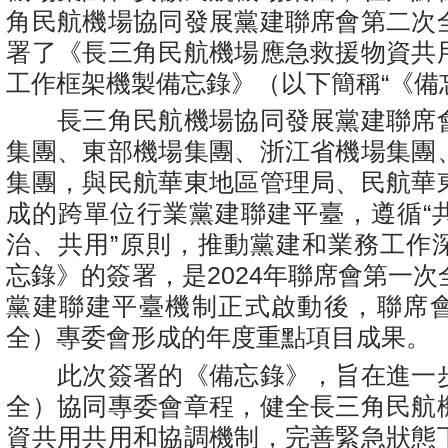
角民航機場協同發展黨建聯席會第二次
署了《長三角民航機場應急救援物資共
工作框架機製備忘錄》（以下簡稱“《備
長三角民航機場協同發展黨建聯席
集團、東部機場集團、浙江省機場集團
集團，與民航華東地區管理局、民航華
成的跨單位行業黨建聯建平臺，遵循“
治、共用”原則，推動黨建和業務工作
忘錄》的簽署，是2024年聯席會第一
黨建聯建平臺機制正式啟動後，聯席
全）專委會形成的年度重點項目成果。
此次簽署的《備忘錄》，旨在進一
全）協同專委會章程，健全長三角民航
資共用共用和協調機制，完善緊急狀態