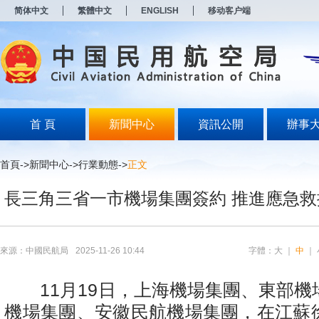
新
简体中文
繁體中文
ENGLISH
移动客户端
窗
口
打
开
无
障
碍
说
明
首 頁
新聞中心
資訊公開
辦事
页
面,
按
首頁
->
新聞中心
->
行業動態
->
正文
Alt
加
長三角三省一市機場集團簽約 推進應急
波
浪
键
打
开
來源：中國民航局
2025-11-26 10:44
字體：
大
｜
中
｜
导
盲
模
11月19日，上海機場集團、東部機
式
機場集團、安徽民航機場集團，在江蘇