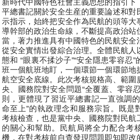
新時代中國特色社會主義思想的指引下
平總書記關於安全生産的重要論述和對
示指示，始終把安全作為民航的頭等大
導幹部的政治生命線，不斷提高政治站
當，著力推進具有中國特色的民航安全
從安全實情出發綜合治理。全體民航人
態和 “眼裏不揉沙子”“安全隱患零容忍
班一個航班地盯，一個環節一個環節地
航空安全底線。此次考核規格高、範圍
央、國務院對安全問題“全覆蓋、零容忍
則，更體現了習近平總書記一直強調的
命至上”的執政理念和服務宗旨。既是
考核檢查，也是黨中央、國務院對民航
的關心和幫助。民航局將全力配合考
機，在對考核前自查發現問題即知即改