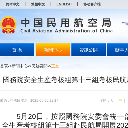
新
简体中文
繁體中文
ENGLISH
移动客户端
窗
口
打
开
无
障
碍
说
明
首 頁
新聞中心
資訊公開
辦事
页
面,
按
首頁
->
新聞中心
->
民航要聞
->
正文
Alt
加
國務院安全生産考核組第十三組考核民航
波
浪
键
打
开
來源：中國民航局
2021-05-20 22:27
字體：
大
｜
中
｜
导
盲
模
5月20日，按照國務院安委會統一
式
全生産考核組第十三組赴民航局開展20