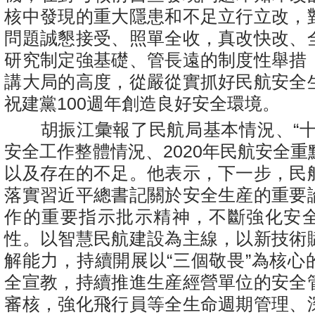
核中發現的重大隱患和不足立行立改，
問題誠懇接受、照單全收，真改快改、
研究制定強基礎、管長遠的制度性舉措
講大局的高度，從嚴從實抓好民航安全
祝建黨100週年創造良好安全環境。
胡振江彙報了民航局基本情況、“十
安全工作整體情況、2020年民航安全
以及存在的不足。他表示，下一步，民
落實習近平總書記關於安全生産的重要
作的重要指示批示精神，不斷強化安
性。以智慧民航建設為主線，以新技術
解能力，持續開展以“三個敬畏”為核心
全宣教，持續推進生産經營單位的安全
審核，強化飛行員等全生命週期管理、