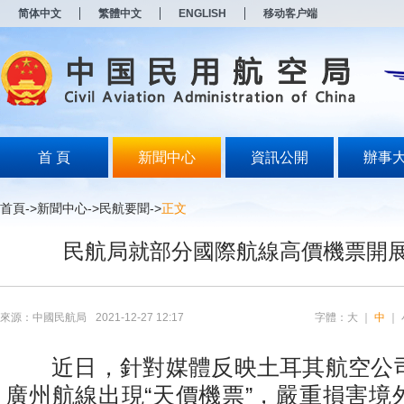
新
简体中文
繁體中文
ENGLISH
移动客户端
窗
口
打
开
无
障
碍
说
明
首 頁
新聞中心
資訊公開
辦事
页
面,
按
首頁
->
新聞中心
->
民航要聞
->
正文
Alt
加
民航局就部分國際航線高價機票開
波
浪
键
打
开
來源：中國民航局
2021-12-27 12:17
字體：
大
｜
中
｜
导
盲
模
近日，針對媒體反映土耳其航空公
式
廣州航線出現“天價機票”，嚴重損害境