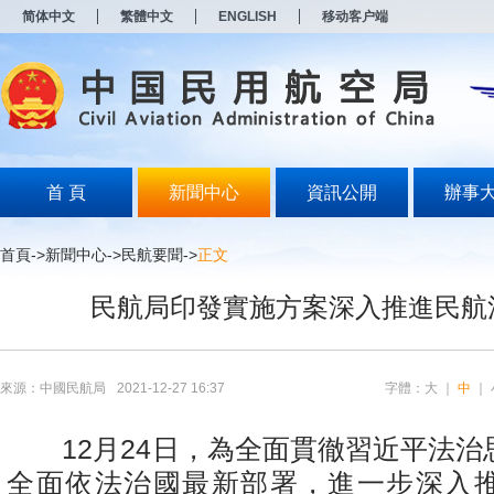
新
简体中文
繁體中文
ENGLISH
移动客户端
窗
口
打
开
无
障
碍
说
明
首 頁
新聞中心
資訊公開
辦事
页
面,
按
首頁
->
新聞中心
->
民航要聞
->
正文
Alt
加
民航局印發實施方案深入推進民航
波
浪
键
打
开
來源：中國民航局
2021-12-27 16:37
字體：
大
｜
中
｜
导
盲
模
12月24日，為全面貫徹習近平法治
式
全面依法治國最新部署，進一步深入