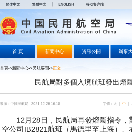
新
简体中文
繁體中文
ENGLISH
移动客户端
窗
口
打
开
无
障
碍
说
明
首 頁
新聞中心
資訊公開
辦事
页
面,
按
首頁
->
新聞中心
->
民航要聞
->
正文
Alt
加
民航局對多個入境航班發出熔
波
浪
键
打
开
來源：中國民航局
2021-12-29 16:18
字體：
大
｜
中
｜
导
盲
模
12月28日，民航局再發熔斷指令，
式
空公司IB2821航班（馬德里至上海）