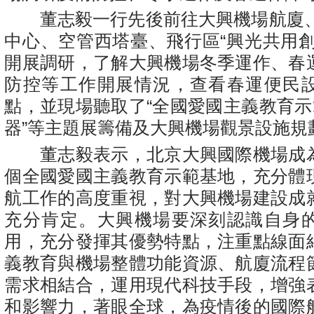
董志毅一行先後前往大興機場航廈、
中心、空管西塔臺、飛行區“興光共用創
開展調研，了解大興機場冬季運作、春
防控等工作開展情況，查看春運便民
點，並現場聽取了“全國愛國主義教育示
器”等主題展籌備及大興機場觀景設施規
董志毅表示，北京大興國際機場成
個全國愛國主義教育示範基地，充分體
航工作的高度重視，對大興機場建設成
充分肯定。大興機場要深刻認識自身
用，充分發揮其優勢特點，注重點線面
義教育與機場整體功能資源、航廈流程
需求相結合，運用現代科技手段，增強
和影響力，著眼全球，為疫情後的國際