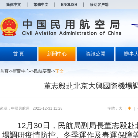
新
简体中文
繁體中文
ENGLISH
移动客户端
窗
口
打
开
无
障
碍
说
明
首 頁
新聞中心
資訊公開
辦事
页
面,
按
首頁
->
新聞中心
->
民航要聞
->
正文
Alt
加
董志毅赴北京大興國際機場
波
浪
键
打
开
來源：中國民航局
2021-12-31 11:28
字體：
大
｜
中
｜
导
盲
模
12月30日，民航局副局長董志毅赴
式
場調研疫情防控、冬季運作及春運保障