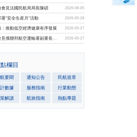
勇會見法國民航局局長陳碩
2026-06-05
署“安全生産月”活動
2026-05-28
勇：推動低空經濟健康有序發展
2026-05-27
馬兵會見俄聯邦航空運輸署副署長安德...
2026-05-27
熱點欄目
航要聞
通知公告
民航規章
計數據
服務指南
行業動態
策解讀
航旅指南
熱點專題