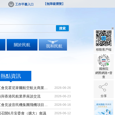
【無障礙瀏覽】
工作平臺入口
搜索
關於民航
我和民航
移動客戶端
國務院
網際網路+督
熱點資訊
查
胡振江會見霍尼韋爾航空航太商業售後...
2026-06-26
勇與香港民航業界座談交流
分享
2026-06-23
胡振江會見波音民機集團飛機項目與客...
2026-06-16
局召開6月安委會（擴大）會議
2026-06-12