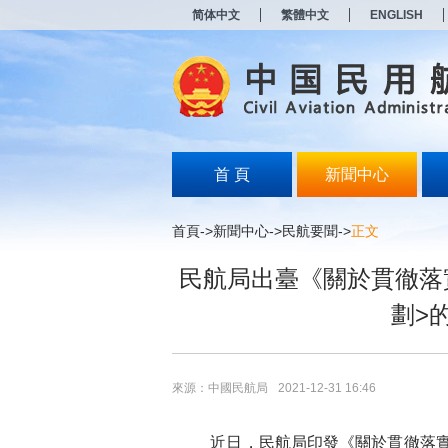
新
简体中文
繁體中文
ENGLISH
窗
口
打
开
无
障
碍
说
明
首 頁
新聞中心
页
面,
按
首頁
->
新聞中心
->
民航要聞
->
正文
Alt
加
民航局出臺《關於貫徹落
波
浪
劃>
键
打
开
导
盲
來源：中國民航局
2021-12-31 16:46
模
式
近日，民航局印發《關於貫徹落實<