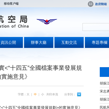
移动客户端
政府郵箱
資訊公開
辦事大廳
互動交流
專題專欄
實<“十四五”全國檔案事業發展規
的實施意見》
宋志
字體：
大
｜
中
｜
小
列印本頁
分享到：
民航
“十四五”全國檔案事業發展規劃>的實施意見》