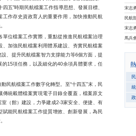
十四五”時期民航檔案工作指導思想、發展目標、
宋志
案工作存史資政育人的重要作用，加快推動民航
民航部
義。
宋志
單位檔案工作實際，重點從推進民航檔案治理
設、加強民航檔案利用體系建設、夯實民航檔案
建設、提升民航檔案智力支撐能力等6個方面，提
的15項任務，以及細化的40余項具體要求，任
民
民航檔案工作數字化轉型。至“十四五”末，民
統
藏傳統載體檔案實現電子目錄全覆蓋，檔案原文
政
案室（館）建設，力爭建成2-3家安全、便捷、有
型賦能民航檔案工作提質增效、創新發展，為民
量。