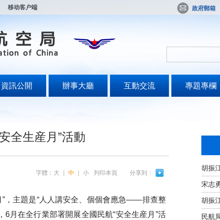
移动客户端
政府郵箱
資訊公開
辦事大廳
互動交流
專題專欄
“安全生産月”活動
字體：
大
｜
中
｜
小
列印本頁
分享到：
宋志
”，主題是“人人講安全、個個會應急——排查整
，6月在全行業部署開展全國民航“安全生産月”活
民航