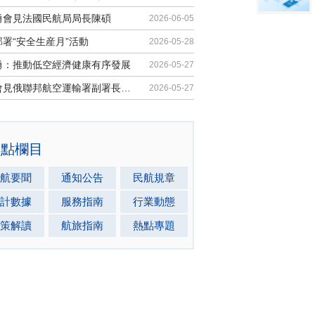
勇會見法國民航局局長陳碩
2026-06-05
署“安全生産月”活動
2026-05-28
勇：推動低空經濟健康有序發展
2026-05-27
馬兵會見俄聯邦航空運輸署副署長安德...
2026-05-27
熱點欄目
航要聞
通知公告
民航規章
計數據
服務指南
行業動態
策解讀
航旅指南
熱點專題