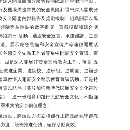
是深入開展風險分級管控和隱患排查治理行動，
行及機場周邊常見的安全風險和隱患深入開展分
位安全隱患內部報告及獎勵機制，組織開展以風
生避險等為重點的數字推演、實戰模擬和綜合演
傳諮詢日”活動，通過安全宣誓、承諾踐諾、主題
推送、展示應急裝備和安全宣傳片等途徑開展活
和各類安全先進工作者等集中開展安全宣講，宣
。四是深入開展好安全宣傳教育工作，落實“五
全宣教進企業、進院校、進班組、進航廈、進辦公
線單位深入開展安全警示教育宣講活動。五是持
落實民航局《關於加強新時代民航安全文化建設
法》，進一步培育和踐行民航安全文化，不斷強
崇嚴求實的安全價值理念。
活動，將活動與樹立和踐行正確政績觀學習教
傳力度，統籌推進任務，確保活動實效。