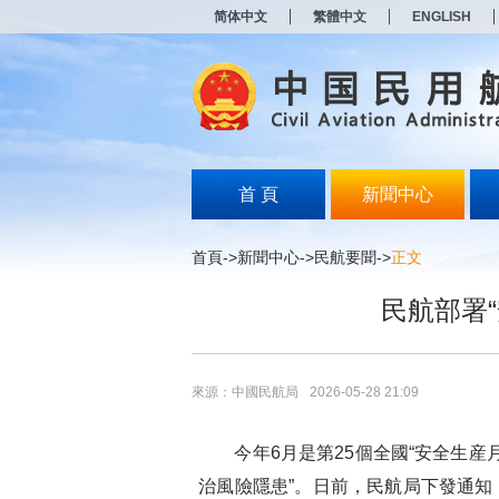
新
简体中文
繁體中文
ENGLISH
窗
口
打
开
无
障
碍
说
明
首 頁
新聞中心
页
面,
按
首頁
->
新聞中心
->
民航要聞
->
正文
Alt
加
民航部署
波
浪
键
打
开
來源：中國民航局
2026-05-28 21:09
导
盲
模
今年6月是第25個全國“安全生産月
式
治風險隱患”。日前，民航局下發通知