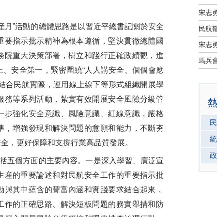
宋志
月”活動的總體思路是以習近平總書記關於安全
民航部
重要指示批示精神為根本遵循，堅決貫徹總體國
宋志
務院重大決策部署，樹立和踐行正確政績觀，進
上、安全第一，緊密圍繞“人人講安全、個個會應
，結合民航實際，運用線上線下等形式組織開展學
服務等系列活動，紮實有效開展安全風險分級管
一步強化安全意識、風險意識、紅線意識，嚴格
民
準，增強發現和解決問題的意願和能力，不斷夯
統
安全，更好保障和支撐行業高品質發展。
政
括五個方面的主要內容。一是深入學習、廣泛宣
生産的重要論述和對民航安全工作的重要指示批
動與其中蘊含的豐富內涵和實踐要求結合起來，
工作的正確思路、解決短板問題的務實舉措和防