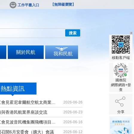
【無障礙瀏覽】
工作平臺入口
搜索
關於民航
我和民航
移動客戶端
國務院
網際網路+督
熱點資訊
查
胡振江會見霍尼韋爾航空航太商業售後...
2026-06-26
勇與香港民航業界座談交流
分享
2026-06-23
胡振江會見波音民機集團飛機項目與客...
2026-06-16
局召開6月安委會（擴大）會議
2026-06-12