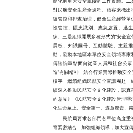
範化解重大安全風險的工作實績。二
對民航安全生産全過程、旅客乘機出
級管控和排查治理，健全生産經營單
險管控、隱患識別、應急處置、逃
練。三是組織開展多種形式的“安全宣
展板、知識圖冊、互動體驗、主題
動，發動本地區本單位安全領域專家
傳諮詢重點面向從業人員和社會公眾
進”有關精神，結合行業實際推動安
樓宇，繼續組織民航安全宣講團赴一
續深入推動民航安全文化建設，認真
的意見》《民航安全文化建設管理辦
化生命至上、安全第一、遵章履責、
民航局要求各部門各單位高度重視
育緊密結合，加強組織領導，加大宣