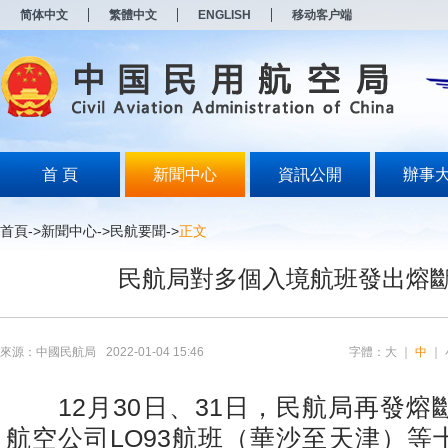
新
简体中文
繁體中文
ENGLISH
移动客户端
窗
口
打
开
无
障
碍
说
明
首 頁
新聞中心
資訊公開
辦事
页
面,
按
首頁
->
新聞中心
->
民航要聞
->
正文
Alt
加
民航局對多個入境航班發出熔
波
浪
键
打
开
來源：中國民航局
2022-01-04 15:46
字體：
大
｜
中
｜
导
盲
模
12
月
30
日、
31
日，民航局再發熔
式
航空公司
LO93
航班（華沙至天津）等