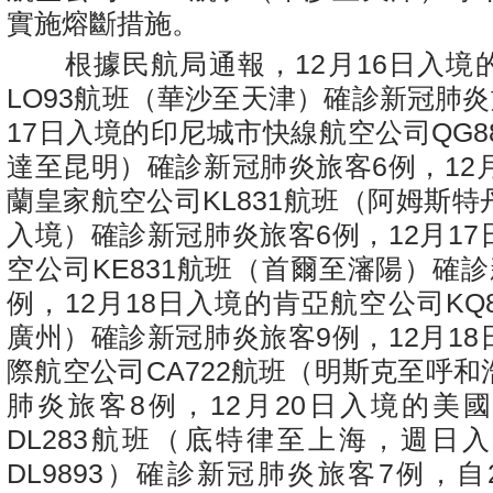
實施熔斷措施。
根據民航局通報，
12
月
16
日入境
LO93
航班（華沙至天津）確診新冠肺炎
17
日入境的印尼城市快線航空公司
QG8
達至昆明）確診新冠肺炎旅客
6
例，
12
蘭皇家航空公司
KL831
航班（阿姆斯特
入境）確診新冠肺炎旅客
6
例，
12
月
17
空公司
KE831
航班（首爾至瀋陽）確診
例，
12
月
18
日入境的肯亞航空公司
KQ
廣州）確診新冠肺炎旅客
9
例，
12
月
18
際航空公司
CA722
航班（明斯克至呼和
肺炎旅客
8
例，
12
月
20
日入境的美國
DL283
航班（底特律至上海，週日入
DL9893
）確診新冠肺炎旅客
7
例，自