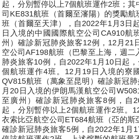
起，分別暫停以上
7
個航班運作
2
班；其
司
KE831
航班（首爾至瀋陽）的獎勵航
班（首爾至天津），自
2022
年
1
月
3
日
日入境的中國國際航空公司
CA910
航
州）確診新冠肺炎旅客
12
例，
12
月
21
空公司
AF198
航班（巴黎至上海，週二
肺炎旅客
10
例，自
2022
年
1
月
10
日起，
個航班運作
4
班。
12
月
19
日入境的寮
QV815
航班（萬象至昆明）確診新冠肺
月
20
日入境的伊朗馬漢航空公司
W508
至廣州）確診新冠肺炎旅客
8
例，自
2
起，分別暫停以上
2
個航班運作
2
班。
1
衣索比亞航空公司
ET684
航班（亞的斯
確診新冠肺炎旅客
5
例，自
2022
年
1
月
1
停該航班運作
2
班。上述熔斷的航班量