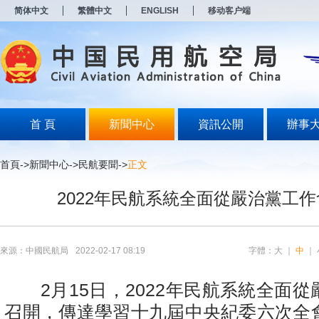
新
简体中文
繁體中文
ENGLISH
移动客户端
窗
口
打
开
无
障
碍
说
明
首 頁
新聞中心
資訊公開
辦事
页
面,
按
首頁
->
新聞中心
->
民航要聞
->
正文
Alt
加
2022年民航系統全面從嚴治黨工
波
浪
键
打
开
來源：中國民航局
2022-02-17 08:19
字體：
大
｜
中
｜
导
盲
模
2月15日，2022年民航系統全面從
式
召開，傳達學習十九屆中央紀委六次全