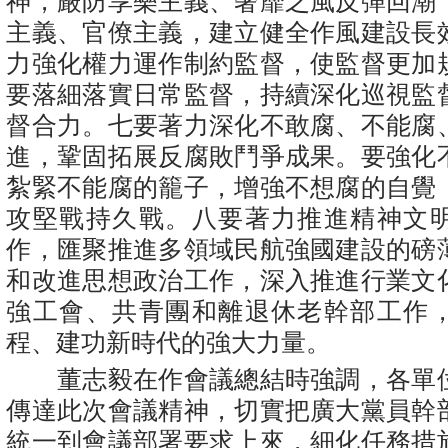
神，嚴防享樂主義、奢靡之風反彈回潮
主義、官僚主義，建立健全作風建設長
力強化權力運作制約監督，使監督更加
要落細落實日常監督，持續深化巡視監
督合力。七要著力深化不敢腐、不能腐
進，鞏固拓展反腐敗鬥爭成果。要強化
紮緊不能腐的籠子，增強不想腐的自覺
攻堅戰持久戰。八要著力推進精神文
作，匯聚推進多領域民航強國建設的磅
和改進思想政治工作，深入推進行業文
強工會、共青團和離退休老幹部工作
程、建功新時代的強大力量。
董志毅在作會議總結時強調，各單
傳達此次會議精神，切實把廣大黨員幹
統一到會議部署要求上來，細化任務措