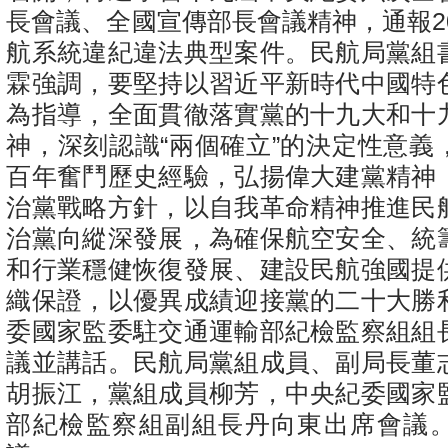
長會議、全國宣傳部長會議精神，通報2
航系統違紀違法典型案件。民航局黨組
霖強調，要堅持以習近平新時代中國特
為指導，全面貫徹落實黨的十九大和十
神，深刻認識“兩個確立”的決定性意義
百年奮鬥歷史經驗，弘揚偉大建黨精神
治黨戰略方針，以自我革命精神推進民
治黨向縱深發展，為確保航空安全、統
和行業穩健恢復發展、建設民航強國提
織保證，以優異成績迎接黨的二十大勝
委國家監委駐交通運輸部紀檢監察組組
議並講話。民航局黨組成員、副局長董
胡振江，黨組成員柳芳，中央紀委國家
部紀檢監察組副組長丹向東出席會議