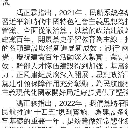
議。
馮正霖指出，2021年，民航系統各
習近平新時代中國特色社會主義思想為
管黨、全面從嚴治黨，以黨的政治建設
建黨百年、開展黨史學習教育為主線，
的各項建設取得新進展新成效：踐行“兩
覺，慶祝建黨百年活動深入紮實，黨史
效，幹部人才隊伍建設得到加強，基層
力，正風肅紀反腐深入開展，思想政治
黨建引領保障作用充分彰顯，為民航服
主義現代化國家開好局起好步提供了堅
馮正霖指出，2022年，我們黨將召
民航推進“十四五”規劃實施、為建設多
牢基礎的重要一年，是統籌做好常態化