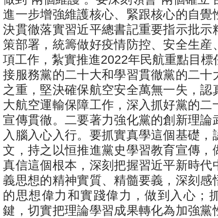
進一步增強維護核心、緊跟核心的自覺
決貫徹落實習近平總書記重要指示批示
策部署，統籌做好疫情防控、安全生産
項工作，紮實推進2022年民航重點目
接服務黨的二十大和學習貫徹黨的二十
之重，堅決確保航空安全萬無一失，認
大航空運輸保障工作，深入抓好黨的二
宣傳貫徹。二要著力強化黨的創新理論
入腦入心入行。要抓實真學這個基礎，
文，持之以恒推進黨史學習教育宣傳，
真信這個根本，深刻把握習近平新時代
義思想的精神實質、精髓要義，深刻感
的思想偉力和實踐偉力，做到入心；
鍵，切實把理論學習成果轉化為加強黨