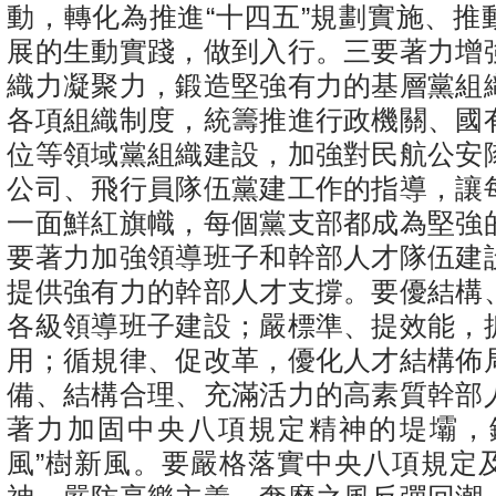
動，轉化為推進“十四五”規劃實施、推
展的生動實踐，做到入行。三要著力增
織力凝聚力，鍛造堅強有力的基層黨組
各項組織制度，統籌推進行政機關、國
位等領域黨組織建設，加強對民航公安
公司、飛行員隊伍黨建工作的指導，讓
一面鮮紅旗幟，每個黨支部都成為堅強
要著力加強領導班子和幹部人才隊伍建
提供強有力的幹部人才支撐。要優結構
各級領導班子建設；嚴標準、提效能，
用；循規律、促改革，優化人才結構佈
備、結構合理、充滿活力的高素質幹部
著力加固中央八項規定精神的堤壩，
風”樹新風。要嚴格落實中央八項規定