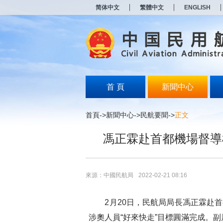
新
简体中文
繁體中文
ENGLISH
窗
口
打
开
无
障
碍
说
明
首 頁
新聞中心
页
面,
按
首頁
->
新聞中心
->
民航要聞
->
正文
Alt
加
馮正霖赴首都機場督導
波
浪
键
打
开
來源：中國民航局
2022-02-21 08:16
导
盲
模
2
月
20
日，民航局局長馮正霖赴首
式
涉奧人員“好來快走”目標圓滿完成。