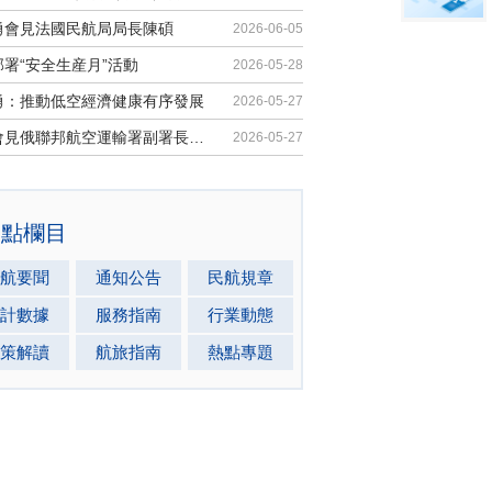
勇會見法國民航局局長陳碩
2026-06-05
署“安全生産月”活動
2026-05-28
勇：推動低空經濟健康有序發展
2026-05-27
馬兵會見俄聯邦航空運輸署副署長安德...
2026-05-27
熱點欄目
航要聞
通知公告
民航規章
計數據
服務指南
行業動態
策解讀
航旅指南
熱點專題