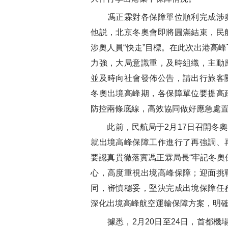
馮正霖對各保障單位順利完成涉
他説，北京冬奧會即將圓滿結束，民
涉奧人員“快走”目標。在此次出港高峰
力強，大局意識重，及時組織，主動
並及時向社會發佈公告，請出行旅客
冬奧出境高峰期，各保障單位要提高
防控兩條底線，高效協同做好應急處
此前，民航局于
2
月
17
日召開冬奧
就出境高峰保障工作進行了再強調、
要認真貫徹落實馮正霖局長“牢記冬奧
心，高度重視出境高峰保障；迎面挑
同，審慎穩妥，堅決完成出境保障任
深化出境高峰航空運輸保障方案，明
據悉，
2
月
20
日至
24
日，首都機