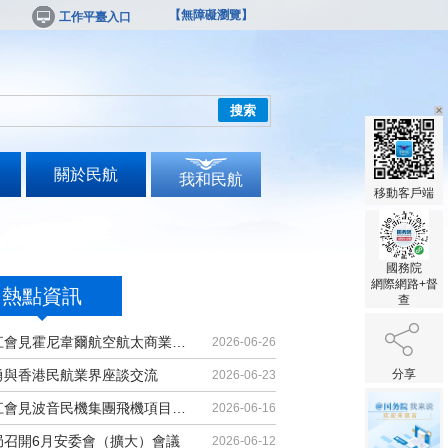
【無障礙瀏覽】
工作平臺入口
搜索
關於民航
我和民航
移動客戶端
國務院
網際網路+督
熱點資訊
查
胡振江會見霍尼韋爾航空航太商業售後...
2026-06-26
勇與香港民航業界座談交流
分享
2026-06-23
胡振江會見波音民機集團飛機項目與客...
2026-06-16
局召開6月安委會（擴大）會議
2026-06-12