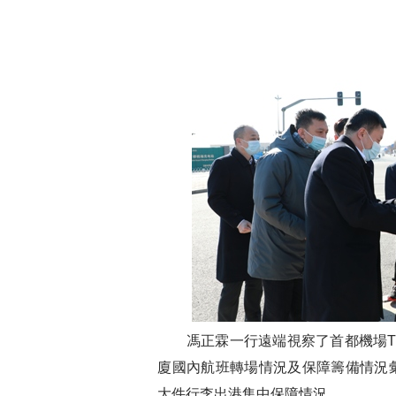
馮正霖一行遠端視察了首都機場
T
廈國內航班轉場情況及保障籌備情況
大件行李出港集中保障情況。