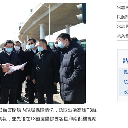
宋志
民航部
宋志
民
統
政
3
航廈閉環內現場保障情況，聽取出港高峰
T3
航
彙報，並先後在
T3
航廈國際要客區和南配樓視察