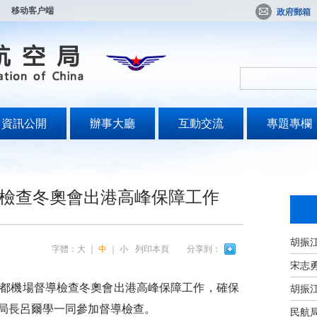
移动客户端
政府郵箱
資訊公開
辦事大廳
互動交流
專題專欄
檢查冬奧會出港高峰保障工作
字體：
大
｜
中
｜
小
列印本頁
分享到：
宋志
都機場督導檢查冬奧會出港高峰保障工作，確保
副局長呂爾學一同參加督導檢查。
民航