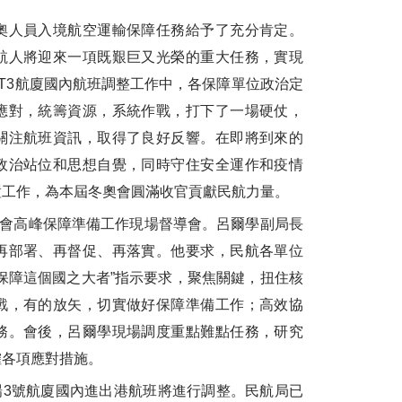
奧人員入境航空運輸保障任務給予了充分肯定。
航人將迎來一項既艱巨又光榮的重大任務，實現
T3
航廈國內航班調整工作中，各保障單位政治定
應對，統籌資源，系統作戰，打下了一場硬仗，
關注航班資訊，取得了良好反響。在即將到來的
政治站位和思想自覺，同時守住安全運作和疫情
置工作，為本屆冬奧會圓滿收官貢獻民航力量。
會高峰保障準備工作現場督導會。呂爾學副局長
再部署、再督促、再落實。他要求，民航各單位
保障這個國之大者”指示要求，聚焦關鍵，扭住核
戰，有的放矢，切實做好保障準備工作；高效協
務。會後，呂爾學現場調度重點難點任務，研究
確各項應對措施。
場
3
號航廈國內進出港航班將進行調整。民航局已