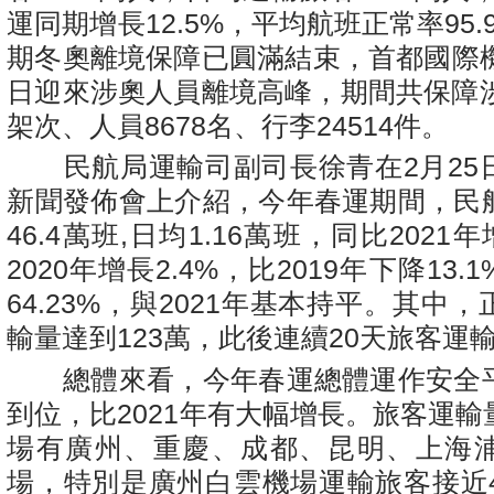
運同期增長12.5%，平均航班正常率95.
期冬奧離境保障已圓滿結束，首都國際機場
日迎來涉奧人員離境高峰，期間共保障涉
架次、人員8678名、行李24514件。
民航局運輸司副司長徐青在2月25
新聞發佈會上介紹，今年春運期間，民
46.4萬班,日均1.16萬班，同比2021年
2020年增長2.4%，比2019年下降13
64.23%，與2021年基本持平。其中
輸量達到123萬，此後連續20天旅客運輸
總體來看，今年春運總體運作安全
到位，比2021年有大幅增長。旅客運
場有廣州、重慶、成都、昆明、上海
場，特別是廣州白雲機場運輸旅客接近4