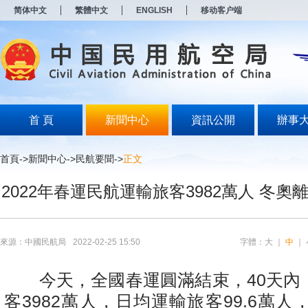
新
简体中文
繁體中文
ENGLISH
移动客户端
窗
口
打
开
无
障
碍
说
明
首 頁
新聞中心
資訊公開
辦事
页
面,
按
首頁
->
新聞中心
->
民航要聞
->
正文
Alt
加
2022年春運民航運輸旅客3982萬人 冬
波
浪
键
打
开
來源：中國民航局
2022-02-25 15:50
字體：
大
｜
中
｜
导
盲
模
今天，全國春運圓滿結束，40天內
式
客3982萬人，日均運輸旅客99.6萬人，