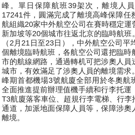
峰。單日保障航班39架次，離境人員5
17241件，圓滿完成了離境高峰保障
航組織20家中外航空公司在賽時穩定運
新加坡等20個城市往返北京的臨時航班
（2月21日至23日），中外航空公司平
個離境臨時航班，各航空公司還把臨時
市的航線網路，通過轉机可把涉奧人員
城市，有效滿足了涉奧人員的離境需求
峰期首都機場3號航廈全部用於冬奧航
全面推進提前辦理值機手續和行李托運
T3航廈落客車位、超規行李電梯、行李
通道，加派地面保障人員等，保障涉奧
離境。