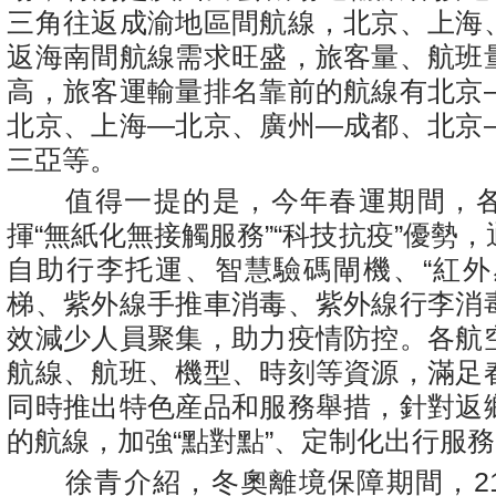
三角往返成渝地區間航線，北京、上海
返海南間航線需求旺盛，旅客量、航班
高，旅客運輸量排名靠前的航線有北京
北京、上海—北京、廣州—成都、北京
三亞等。
值得一提的是，今年春運期間，各
揮“無紙化無接觸服務”“科技抗疫”優勢
自助行李托運、智慧驗碼閘機、“紅外
梯、紫外線手推車消毒、紫外線行李消
效減少人員聚集，助力疫情防控。各航
航線、航班、機型、時刻等資源，滿足
同時推出特色産品和服務舉措，針對返
的航線，加強“點對點”、定制化出行服
徐青介紹，冬奧離境保障期間，2