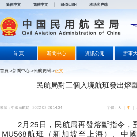
新
简体中文
繁體中文
ENGLISH
移动客户端
窗
口
打
开
无
障
碍
说
明
首 頁
新聞中心
資訊公開
辦事
页
面,
按
首頁
->
新聞中心
->
民航要聞
->
正文
Alt
加
民航局對三個入境航班發出熔
波
浪
键
打
开
來源：中國民航局
2022-02-28 14:34
字體：
大
｜
中
｜
导
盲
模
2月25日，民航局再發熔斷指令，
式
MU568航班（新加坡至上海）、中