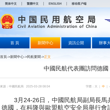
新
简体中文
繁體中文
ENGLISH
移动客户端
窗
口
打
开
无
障
碍
说
明
首 頁
新聞中心
資訊公開
辦事
页
面,
按
首頁
->
新聞中心
->
民航要聞
->
正文
Alt
加
中國民航代表團訪問德國
波
浪
键
打
开
來源：中國民航局
2025-03-28 08:04
字體：
大
｜
中
｜
导
盲
模
3月24-26日，中國民航局副局長馬
式
德國，在科隆與歐盟航空安全局舉行會