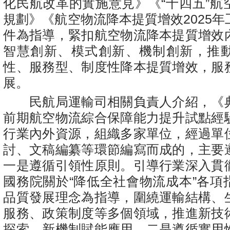
化民航改革的實施意見》《“十四五”航
規劃》《航空物流降本提質增效2025
件為指導，緊扣航空物流降本提質增效
智慧創新、模式創新、機制創新，推
性、服務型、制度性降本提質增效，服
展。
民航局運輸司相關負責人介紹，《
前期航空物流綜合保障能力提升試點經
行業內外資源，組織多家單位，經過單
討、文稿編纂等環節編寫而成的，主要
一是遵循引領性原則。引導行業深入貫
國務院關於“降低全社會物流成本”各項
品質發展理念為指導，圍繞運輸結構、
服務、政策制度等多個領域，推進新技
探索、新機制賦能應用。二是遵循實用