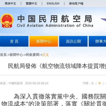
新
简体中文
繁體中文
ENGLISH
移动客户端
窗
口
打
开
无
障
碍
说
明
首 頁
新聞中心
資訊公開
辦事
页
面,
按
首頁
->
新聞中心
->
民航要聞
->
正文
Alt
加
民航局發佈《航空物流領域降本提質增
波
浪
键
打
开
來源：中國民航局
2025-06-26 08:10
字體：
大
｜
中
｜
导
盲
模
為深入貫徹落實黨中央、國務院關
式
物流成本”的決策部署，落實《關於貫