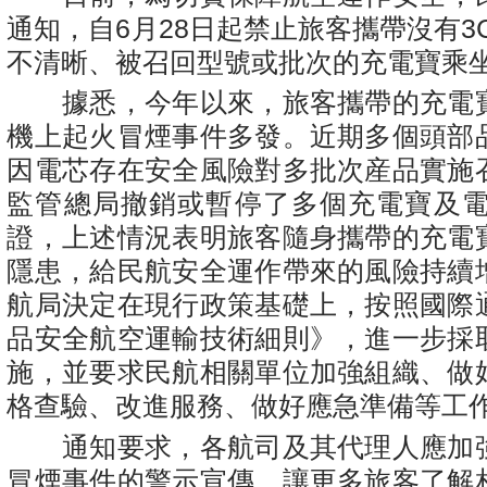
通知，自6月28日起禁止旅客攜帶沒有3
不清晰、被召回型號或批次的充電寶乘
據悉，今年以來，旅客攜帶的充電
機上起火冒煙事件多發。近期多個頭部
因電芯存在安全風險對多批次産品實施
監管總局撤銷或暫停了多個充電寶及電
證，上述情況表明旅客隨身攜帶的充電
隱患，給民航安全運作帶來的風險持續
航局決定在現行政策基礎上，按照國際
品安全航空運輸技術細則》，進一步採
施，並要求民航相關單位加強組織、做
格查驗、改進服務、做好應急準備等工
通知要求，各航司及其代理人應加
冒煙事件的警示宣傳，讓更多旅客了解