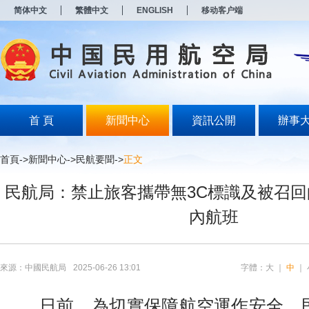
新
简体中文
繁體中文
ENGLISH
移动客户端
窗
口
打
开
无
障
碍
说
明
首 頁
新聞中心
資訊公開
辦事
页
面,
按
首頁
->
新聞中心
->
民航要聞
->
正文
Alt
加
民航局：禁止旅客攜帶無3C標識及被召
波
浪
內航班
键
打
开
导
盲
來源：中國民航局
2025-06-26 13:01
字體：
大
｜
中
｜
模
式
日前，為切實保障航空運作安全，