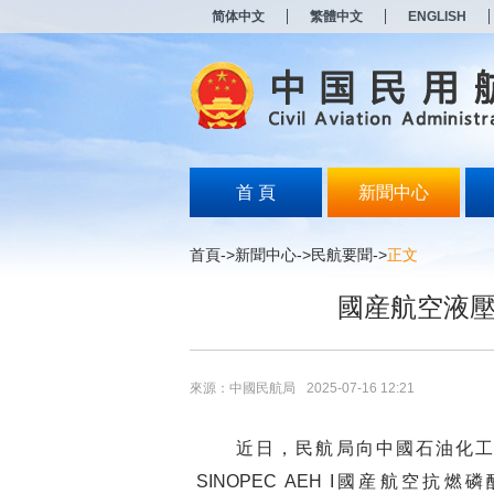
新
简体中文
繁體中文
ENGLISH
窗
口
打
开
无
障
碍
说
明
首 頁
新聞中心
页
面,
按
首頁
->
新聞中心
->
民航要聞
->
正文
Alt
加
國産航空液壓
波
浪
键
打
开
來源：中國民航局
2025-07-16 12:21
导
盲
模
近日，民航局向中國石油化工股
式
SINOPEC AEH I國産航