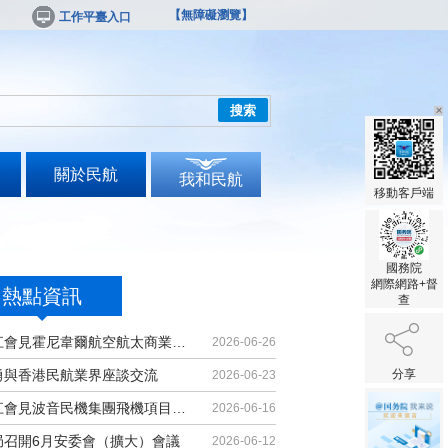
【無障礙瀏覽】
工作平臺入口
搜索
關於民航
我和民航
移動客戶端
國務院
網際網路+督
熱點資訊
查
胡振江會見霍尼韋爾航空航太商業售後...
2026-06-26
勇與香港民航業界座談交流
分享
2026-06-23
胡振江會見波音民機集團飛機項目與客...
2026-06-16
局召開6月安委會（擴大）會議
2026-06-12