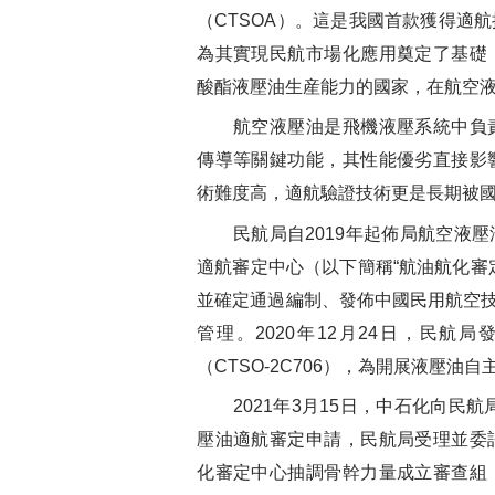
（CTSOA）。這是我國首款獲得適
為其實現民航市場化應用奠定了基礎
酸酯液壓油生産能力的國家，在航空
航空液壓油是飛機液壓系統中負責
傳導等關鍵功能，其性能優劣直接影
術難度高，適航驗證技術更是長期被
民航局自2019年起佈局航空液壓
適航審定中心（以下簡稱“航油航化審
並確定通過編制、發佈中國民用航空技
管理。2020年12月24日，民
（CTSO-2C706），為開展液壓油
2021年3月15日，中石化向民航局提
壓油適航審定申請，民航局受理並委
化審定中心抽調骨幹力量成立審查組