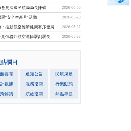
勇會見法國民航局局長陳碩
2026-06-05
署“安全生産月”活動
2026-05-28
勇：推動低空經濟健康有序發展
2026-05-27
馬兵會見俄聯邦航空運輸署副署長安德...
2026-05-27
熱點欄目
航要聞
通知公告
民航規章
計數據
服務指南
行業動態
策解讀
航旅指南
熱點專題