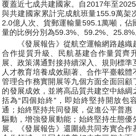
覆蓋近七成共建國家。自2017年至202
與共建國家累計完成航班量155.9萬
2.0億人次、貨郵運輸量595.1萬噸，
量的比例分別為59.3%、59.2%、25.8
《發展報告》從航空運輸網路越織
合作提質升級、民航基建合作量質齊
展、政策溝通對接持續深入、規則標準
人才教育培養成效顯著、合作平臺載體
管理合作務實開展等九個方面全面回顧
的發展成效，並將高品質共建空中絲綢
括為“四個始終”，即始終堅持開放包
通；始終堅持共同發展，促進公平普惠
驅動，增強發展動能；始終堅持生態優
展。《發展報告》還圍繞共同夯實合作