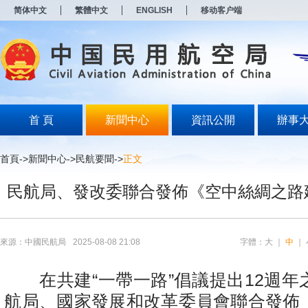
新
简体中文
繁體中文
ENGLISH
移动客户端
窗
口
打
开
无
障
碍
说
明
首 頁
新聞中心
資訊公開
辦事
页
面,
按
首頁
->
新聞中心
->
民航要聞
->
正文
Alt
加
民航局、發改委聯合發佈《空中絲綢之路
波
浪
键
打
开
來源：中國民航局
2025-08-08 21:08
字體：
大
｜
中
｜
导
盲
模
在共建“一帶一路”倡議提出12週年
式
航局、國家發展和改革委員會聯合發佈