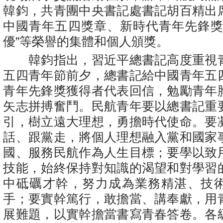
韓鈞，共青團中央書記處書記胡百精出
中國青年五四獎章、新時代青年先鋒獎
優”等榮譽的集體和個人頒獎。
韓鈞指出，習近平總書記高度重視
五四青年節前夕，總書記給中國青年五
青年先鋒獎獲得者代表回信，勉勵青年
矢志拼搏奮鬥。民航青年要以總書記重
引，樹立遠大理想，勇擔時代使命。要
話、跟黨走，將個人理想融入黨和國家
國、服務民航作為人生目標；要學以致
技能，始終保持對知識的渴望和對學習
中砥礪才幹，努力成為業務精湛、技
手；要實幹篤行，敢擔當、講奉獻，用
展難題，以實幹擔當書寫青春答卷。各