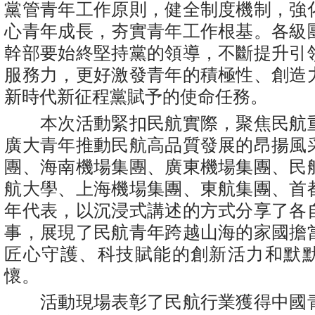
黨管青年工作原則，健全制度機制，強
心青年成長，夯實青年工作根基。各級
幹部要始終堅持黨的領導，不斷提升引
服務力，更好激發青年的積極性、創造
新時代新征程黨賦予的使命任務。
本次活動緊扣民航實際，聚焦民航
廣大青年推動民航高品質發展的昂揚風
團、海南機場集團、廣東機場集團、民
航大學、上海機場集團、東航集團、首
年代表，以沉浸式講述的方式分享了各
事，展現了民航青年跨越山海的家國擔
匠心守護、科技賦能的創新活力和默
懷。
活動現場表彰了民航行業獲得中國