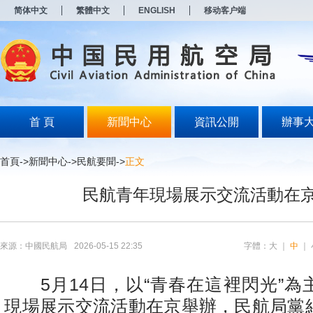
新
简体中文
繁體中文
ENGLISH
移动客户端
窗
口
打
开
无
障
碍
说
明
首 頁
新聞中心
資訊公開
辦事
页
面,
按
首頁
->
新聞中心
->
民航要聞
->
正文
Alt
加
民航青年現場展示交流活動在
波
浪
键
打
开
來源：中國民航局
2026-05-15 22:35
字體：
大
｜
中
｜
导
盲
模
5月14日，以“青春在這裡閃光”為
式
現場展示交流活動在京舉辦，民航局黨