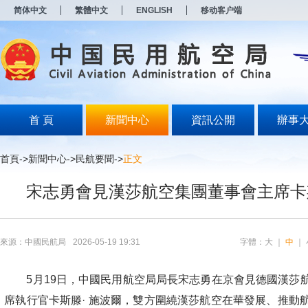
新
简体中文
繁體中文
ENGLISH
移动客户端
窗
口
打
开
无
障
碍
说
明
首 頁
新聞中心
資訊公開
辦事
页
面,
按
首頁
->
新聞中心
->
民航要聞
->
正文
Alt
加
宋志勇會見漢莎航空集團董事會主席卡斯
波
浪
键
打
开
來源：中國民航局
2026-05-19 19:31
字體：
大
｜
中
｜
导
盲
模
5月19日，中國民用航空局局長宋志勇在京會見德國漢莎
式
席執行官卡斯滕· 施波爾，雙方圍繞漢莎航空在華發展、推動