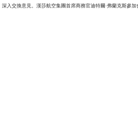
深入交換意見。漢莎航空集團首席商務官迪特爾·弗蘭克斯參加