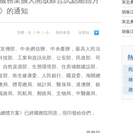
服務業擴大開放綜合試點總體方
宋志
》的通知
宋志
字體：
大
｜
中
｜
小
列印本頁
分享到：
央宣傳部、中央網信辦、中央臺辦，最高人民法
科技部、工業和資訊化部、公安部、民政部、司
、自然資源部、生態環境部、住房城鄉建設部、
民
遊部、衛生健康委、人民銀行、國資委、海關總
統
總局、體育總局、統計局、醫保局、港澳辦、銀
政
鐵路局、民航局、郵政局、文物局、中醫藥局、
總體方案》已經國務院同意，現印發給你們，
商務部