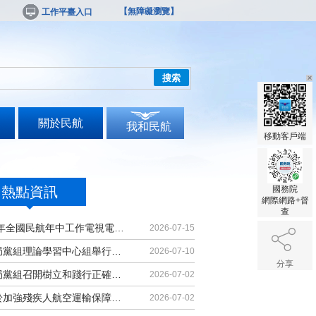
【無障礙瀏覽】
工作平臺入口
搜索
關於民航
我和民航
移動客戶端
熱點資訊
國務院
網際網路+督
查
2026年全國民航年中工作電視電話會議召開
2026-07-15
民航局黨組理論學習中心組舉行集體學習
2026-07-10
分享
民航局黨組召開樹立和踐行正確政績觀學習教育黨課報告會暨深化模範機關建設推進會
2026-07-02
《關於加強殘疾人航空運輸保障能力的若干措施》印發
2026-07-02