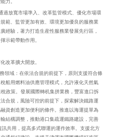
控能力。
過放寬市場準入、改革監管模式、優化市場環
加規範、監管更加有效、環境更加優良的服務業
推廣經驗，著力打造生産性服務業發展先行區，
發揮示範帶動作用。
化改革擴大開放。
務領域：在依法合規的前提下，原則支援符合條
保稅船用燃料油供應管理模式，允許液化天然氣
保稅政策。發展國際轉机集拼業務，豐富進口拆
依法合規，風險可控的前提下，探索解決鐵路運
易融資創造更加便利的條件。推進以海運提單為
運輸結構調整，推動港口集疏運鐵路建設，完善
資訊共用，提高多式聯運的運作效率。支援北方