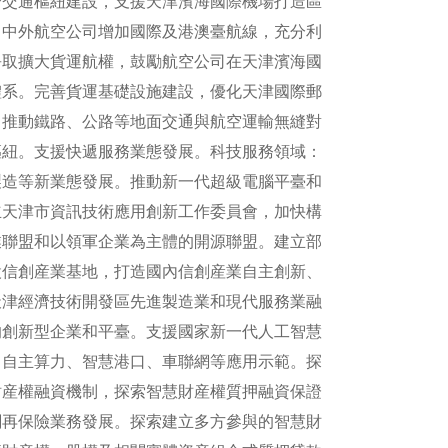
合交通樞紐建設，支援天津濱海國際機場打造區
引中外航空公司增加國際及港澳臺航線，充分利
爭取擴大貨運航權，鼓勵航空公司在天津濱海國
體系。完善貨運基礎設施建設，優化天津國際郵
。推動鐵路、公路等地面交通與航空運輸無縫對
樞紐。支援快遞服務業態發展。科技服務領域：
製造等新業態發展。推動新一代超級電腦平臺和
立天津市資訊技術應用創新工作委員會，加快構
業聯盟和以領軍企業為主體的開源聯盟。建立部
設信創産業基地，打造國內信創産業自主創新、
天津經濟技術開發區先進製造業和現代服務業融
的創新型企業和平臺。支援國家新一代人工智慧
、自主算力、智慧港口、車聯網等應用示範。探
財産權融資機制，探索智慧財産權質押融資保證
關再保險業務發展。探索建立多方參與的智慧財