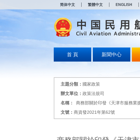
新
简体中文
繁體中文
ENGLISH
窗
口
打
开
无
障
碍
说
明
首 頁
新聞中心
页
面,
按
Alt
加
主題分類：
國家政策
波
浪
辦文單位：
政策法規司
键
名稱：
商務部關於印發《天津市服務業
打
开
文號：
商資發2021年第62號
导
盲
模
式