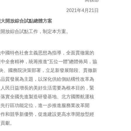
2021年4月21日
擴大開放綜合試點總體方案
開放綜合試點工作，制定本方案。
中國特色社會主義思想為指導，全面貫徹黨的
中全會精神，統籌推進“五位一體”總體佈局，協
中央、國務院決策部署，立足新發展階段、貫徹新
高品質發展為主題，以深化供給側結構性改革為
足人民日益增長的美好生活需要為根本目的，緊
，落實全國先進製造研發基地、北方國際航運核
放先行區功能定位，進一步推進服務業改革開
合作和競爭新優勢，促進建設更高水準開放型經
出貢獻。