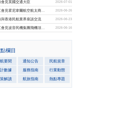
勇會見英國交通大臣
2026-07-01
胡振江會見霍尼韋爾航空航太商業售後市場全球總裁
2026-06-26
勇與香港民航業界座談交流
2026-06-23
胡振江會見波音民機集團飛機項目與客戶支援高級副總裁兼總經理邁克·弗萊明
2026-06-16
熱點欄目
航要聞
通知公告
民航規章
計數據
服務指南
行業動態
策解讀
航旅指南
熱點專題