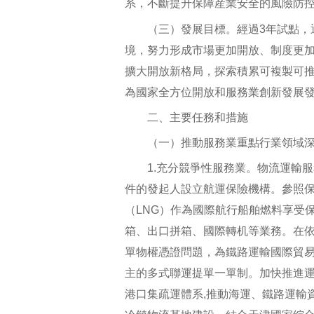
系，不斷提升保障産業安全的風險防
（三）發展目標。經過3年試點，通
境，努力形成市場更加開放、制度更
擴大開放新格局，探索積累可複製可
為國家全方位開放和服務業創新發展
二、主要任務和措施
（一）推動服務業重點行業領域深
1.充分競爭性服務業。物流運輸服
件的發起人設立航運保險機構。參照
（LNG）作為國際航行船舶燃料享受
箱、出口拼箱、國際轉机等業務。在
單物權憑證問題，為鐵路運輸國際貿
主的多式聯運提單一單制。加快推進
港口集疏運體系,推動海運、鐵路運輸