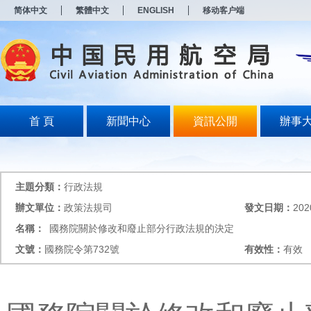
新
简体中文
繁體中文
ENGLISH
移动客户端
窗
口
打
开
无
障
碍
说
明
首 頁
新聞中心
資訊公開
辦事
页
面,
按
Alt
加
主題分類：
行政法規
波
浪
辦文單位：
政策法規司
發文日期：
202
键
名稱：
國務院關於修改和廢止部分行政法規的決定
打
开
文號：
國務院令第732號
有效性：
有效
导
盲
模
式