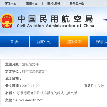
新
简体中文
繁體中文
ENGLISH
移动客户端
窗
口
打
开
无
障
碍
说
明
首 頁
新聞中心
資訊公開
辦事
页
面,
按
Alt
加
主題分類：
規範性文件
波
浪
辦文單位：
航空器適航審定司
键
成文日期：
打
开
發文日期：
2012-11-29
有效性：
失效
导
盲
名稱：
頒發專用條件和批准豁免的程式（英文版）
模
文號：
AP-21-AA-2012-21
式