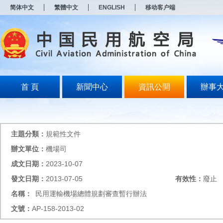
新
简体中文
繁體中文
ENGLISH
移动客户端
窗
口
打
开
无
障
碍
说
明
首 頁
新聞中心
資訊公開
辦事
页
面,
按
Alt
加
主題分類：
規範性文件
波
浪
辦文單位：
機場司
键
成文日期：
2023-10-07
打
开
發文日期：
2013-07-05
有效性：
廢止
导
盲
名稱：
民用運輸機場總體規劃審查暫行辦法
模
文號：
AP-158-2013-02
式