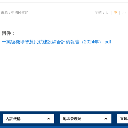
來源：中國民航局
字體：
大
｜
中
｜
小
附件：
千萬級機場智慧民航建設綜合評價報告（2024年）.pdf