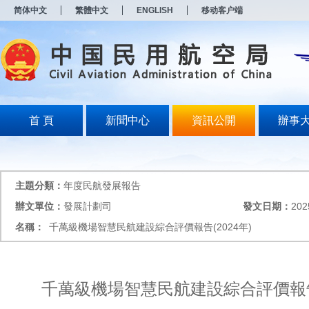
新
简体中文
繁體中文
ENGLISH
移动客户端
窗
口
打
开
无
障
碍
说
明
首 頁
新聞中心
資訊公開
辦事
页
面,
按
Alt
加
主題分類：
年度民航發展報告
波
浪
辦文單位：
發展計劃司
發文日期：
202
键
名稱：
千萬級機場智慧民航建設綜合評價報告(2024年)
打
开
导
盲
模
千萬級機場智慧民航建設綜合評價報告(
式