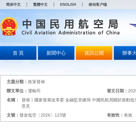
新
简体中文
繁體中文
ENGLISH
移动客户端
窗
口
打
开
无
障
碍
说
明
首 頁
新聞中心
資訊公開
辦事
页
面,
按
Alt
加
主題分類：
政策發佈
波
浪
辦文單位：
運輸司
發文日期：
202
键
名稱：
發佈丨國家發展改革委 金融監管總局 中國民航局關於推動
打
开
意見
导
文號：
發改低空〔2026〕123號
有效性：
有效
盲
模
式